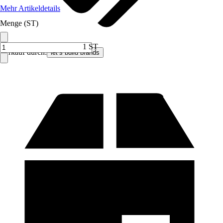
Mehr Artikeldetails
Menge (ST)
1 ST
Verkauf durch:
let’s build brands