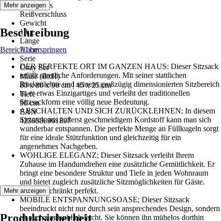
Verschluss
Mehr anzeigen
Reißverschluss
Gewicht
Beschreibung
1 kg
Länge
Bereich überspringen
70 cm
Serie
DER PERFEKTE ORT IM GANZEN HAUS: Dieser Sitzsack
Cozy Set
erfüllt sämtliche Anforderungen. Mit seiner stattlichen
Maße (BxH)
Rückenlehne und seinem großzügig dimensionierten Sitzbereich
80 x 80 x 90 cm | 45 x 25 cm
ist er etwas Einzigartiges und verleiht der traditionellen
Tiefe
Sitzsackform eine völlig neue Bedeutung.
90 cm
ABSCHALTEN UND SICH ZURÜCKLEHNEN; In diesem
EAN
Sitzsack aus äußerst geschmeidigem Kordstoff kann man sich
4250588961897
wunderbar entspannen. Die perfekte Menge an Füllkugeln sorgt
für eine ideale Stützfunktion und gleichzeitig für ein
angenehmes Nachgeben.
WOHLIGE ELEGANZ; Dieser Sitzsack verleiht Ihrem
Zuhause im Handumdrehen eine zusätzliche Gemütlichkeit. Er
bringt eine besondere Struktur und Tiefe in jeden Wohnraum
und bietet zugleich zusätzliche Sitzmöglichkeiten für Gäste.
Uneingeschränkt perfekt.
Mehr anzeigen
MOBILE ENTSPANNUNGSOASE; Dieser Sitzsack
beeindruckt nicht nur durch sein ansprechendes Design, sondern
Produktsicherheit
ist auch unglaublich leicht. Sie können ihn mühelos dorthin