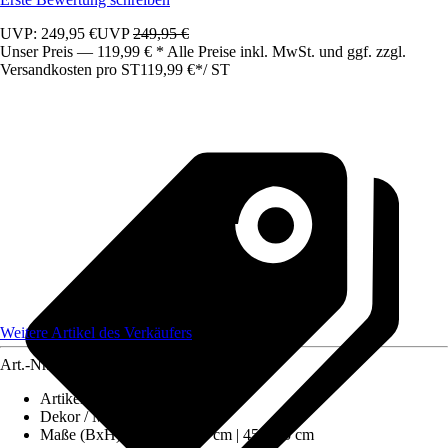
UVP: 249,95 €
UVP
249,95 €
Unser Preis — 119,99 € * Alle Preise inkl. MwSt. und ggf. zzgl.
Versandkosten pro ST
119,99 €
*
/
ST
Weitere Artikel des Verkäufers
Art.-Nr.
12283338
Artikeltyp
:
Sitzsack
Dekor / Muster
:
Uni
Maße (BxH)
:
80 x 80 x 90 cm | 45 x 25 cm