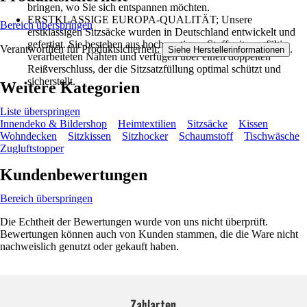
bringen, wo Sie sich entspannen möchten.
ERSTKLASSIGE EUROPA-QUALITÄT; Unsere
Bereich überspringen
erstklassigen Sitzsäcke wurden in Deutschland entwickelt und
gefertigt. Sie bestehen aus hochwertigem Stoff mit sorgfältig
Verantwortlich für Produktsicherheit:
.
Siehe Herstellerinformationen
verarbeiteten Nähten und verfügen über einen doppelten
Reißverschluss, der die Sitzsatzfüllung optimal schützt und
sicherstellt.
Weitere Kategorien
Liste überspringen
Innendeko & Bildershop
Heimtextilien
Sitzsäcke
Kissen
Wohndecken
Sitzkissen
Sitzhocker
Schaumstoff
Tischwäsche
Zugluftstopper
Kundenbewertungen
Bereich überspringen
Die Echtheit der Bewertungen wurde von uns nicht überprüft.
Bewertungen können auch von Kunden stammen, die die Ware nicht
nachweislich genutzt oder gekauft haben.
Zahlarten