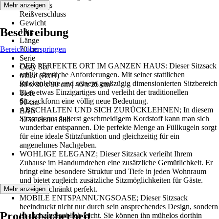
Verschluss
Mehr anzeigen
Reißverschluss
Gewicht
Beschreibung
1 kg
Länge
Bereich überspringen
70 cm
Serie
DER PERFEKTE ORT IM GANZEN HAUS: Dieser Sitzsack
Cozy Set
erfüllt sämtliche Anforderungen. Mit seiner stattlichen
Maße (BxH)
Rückenlehne und seinem großzügig dimensionierten Sitzbereich
80 x 80 x 90 cm | 45 x 25 cm
ist er etwas Einzigartiges und verleiht der traditionellen
Tiefe
Sitzsackform eine völlig neue Bedeutung.
90 cm
ABSCHALTEN UND SICH ZURÜCKLEHNEN; In diesem
EAN
Sitzsack aus äußerst geschmeidigem Kordstoff kann man sich
4250588961880
wunderbar entspannen. Die perfekte Menge an Füllkugeln sorgt
für eine ideale Stützfunktion und gleichzeitig für ein
angenehmes Nachgeben.
WOHLIGE ELEGANZ; Dieser Sitzsack verleiht Ihrem
Zuhause im Handumdrehen eine zusätzliche Gemütlichkeit. Er
bringt eine besondere Struktur und Tiefe in jeden Wohnraum
und bietet zugleich zusätzliche Sitzmöglichkeiten für Gäste.
Uneingeschränkt perfekt.
Mehr anzeigen
MOBILE ENTSPANNUNGSOASE; Dieser Sitzsack
beeindruckt nicht nur durch sein ansprechendes Design, sondern
Produktsicherheit
ist auch unglaublich leicht. Sie können ihn mühelos dorthin