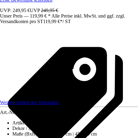
UVP: 249,95 €
UVP
249,95 €
Unser Preis — 119,99 € * Alle Preise inkl. MwSt. und ggf. zzgl.
Versandkosten pro ST
119,99 €
*
/
ST
Weitere Artikel des Verkäufers
Art.-Nr.
12283341
Artikeltyp
:
Sitzsack
Dekor / Muster
:
Uni
Maße (BxH)
:
80 x 80 x 90 cm | 45 x 25 cm