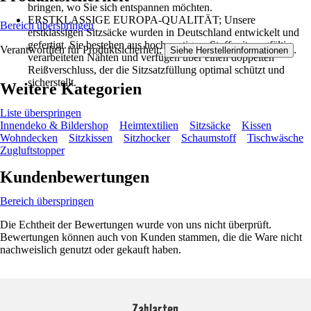
bringen, wo Sie sich entspannen möchten.
ERSTKLASSIGE EUROPA-QUALITÄT; Unsere
Bereich überspringen
erstklassigen Sitzsäcke wurden in Deutschland entwickelt und
gefertigt. Sie bestehen aus hochwertigem Stoff mit sorgfältig
Verantwortlich für Produktsicherheit:
.
Siehe Herstellerinformationen
verarbeiteten Nähten und verfügen über einen doppelten
Reißverschluss, der die Sitzsatzfüllung optimal schützt und
sicherstellt.
Weitere Kategorien
Liste überspringen
Innendeko & Bildershop
Heimtextilien
Sitzsäcke
Kissen
Wohndecken
Sitzkissen
Sitzhocker
Schaumstoff
Tischwäsche
Zugluftstopper
Kundenbewertungen
Bereich überspringen
Die Echtheit der Bewertungen wurde von uns nicht überprüft.
Bewertungen können auch von Kunden stammen, die die Ware nicht
nachweislich genutzt oder gekauft haben.
Zahlarten