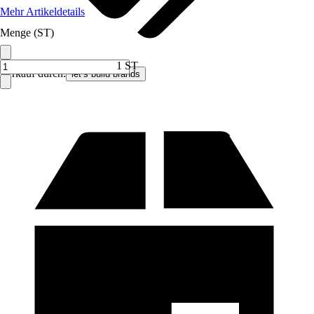
Mehr Artikeldetails
Menge (ST)
1 ST
Verkauf durch:
let’s build brands