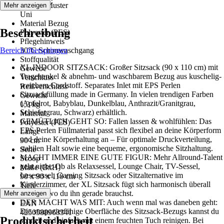
Dekor / Muster
Mehr anzeigen
Uni
Material Bezug
Beschreibung
Polyester (PES)
Pflegehinweis
Bereich überspringen
30°C Schonwaschgang
Stoffqualität
XL INDOOR SITZSACK: Großer Sitzsack (90 x 110 cm) mit
Gewebe
Tragehenkel & abnehm- und waschbarem Bezug aus kuschelig-
Verschluss
weichem Cordstoff. Separates Inlet mit EPS Perlen
Reißverschluss
Sitzsackfüllung made in Germany. In vielen trendigen Farben
Gewicht
(Apfelrot, Babyblau, Dunkelblau, Anthrazit/Granitgrau,
1,3 kg
Schiefergrau, Schwarz) erhältlich.
Material
GEMÜTLICH GEHT SO: Fallen lassen & wohlfühlen: Das
Polyester (PES)
EPS Perlen Füllmaterial passt sich flexibel an deine Körperform
Länge
und deine Körperhaltung an – Für optimale Druckverteilung,
90 cm
stabilen Halt sowie eine bequeme, ergonomische Sitzhaltung.
Serie
MACHT IMMER EINE GUTE FIGUR: Mehr Allround-Talent
Scoop
geht nicht: Ob als Relaxsessel, Lounge Chair, TV-Sessel,
Maße (BxH)
Lesesessel, Gaming Sitzsack oder Sitzalternative im
90 x 90 x 110 cm
Kinderzimmer, der XL Sitzsack fügt sich harmonisch überall
Tiefe
dort ein, wo du ihn gerade brauchst.
Mehr anzeigen
90 cm
DER MACHT WAS MIT: Auch wenn mal was daneben geht:
EAN
Die strapazierfähige Oberfläche des Sitzsack-Bezugs kannst du
4250588963341
Produktsicherheit
schnell und einfach mit einem feuchten Tuch reinigen. Bei