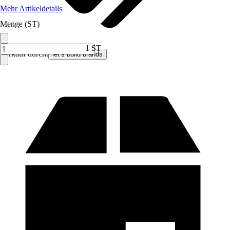
Mehr Artikeldetails
Menge (ST)
1 ST
Verkauf durch:
let’s build brands