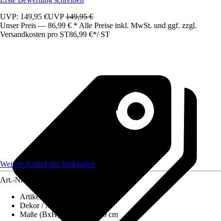
UVP: 149,95 €
UVP
149,95 €
Unser Preis — 86,99 € * Alle Preise inkl. MwSt. und ggf. zzgl.
Versandkosten pro ST
86,99 €
*
/
ST
Weitere Artikel des Verkäufers
Art.-Nr.
12578237
Artikeltyp
:
Sitzsack
Dekor / Muster
:
Uni
Maße (BxH)
:
90 x 90 x 110 cm