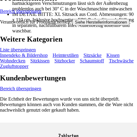
hartnäckigeren Verschmutzungen lässt sich der Außenbezug
problemlos auch bei 30° C in der Waschmaschine mitwaschen
Bereich überspringen
IM DETAIL BITTE: XL Sitzsack aus Cord. Abmessungen: 90
x 110 cm. Inklusive hochwertiger EPS-Perlen Sitzsack-Füllung
Verantwortlich für Produktsicherheit:
.
Siehe Herstellerinformationen
in separatem, nachfüllbarem Inlet. Außenbezug abnehm- und
waschbar.
Weitere Kategorien
Liste überspringen
Innendeko & Bildershop
Heimtextilien
Sitzsäcke
Kissen
Wohndecken
Sitzkissen
Sitzhocker
Schaumstoff
Tischwäsche
Zugluftstopper
Kundenbewertungen
Bereich überspringen
Die Echtheit der Bewertungen wurde von uns nicht überprüft.
Bewertungen können auch von Kunden stammen, die die Ware nicht
nachweislich genutzt oder gekauft haben.
Zahlarten