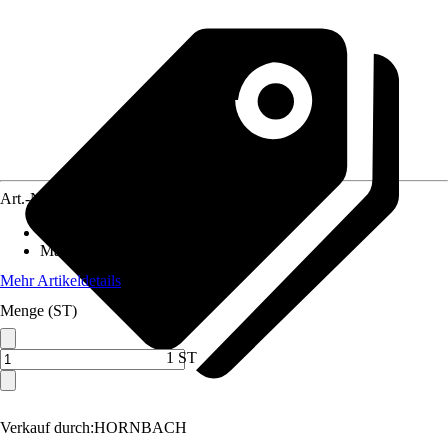
Art.-Nr.
4645413
Artikeltyp
:
Messer
Material
:
Stahl
Mehr Artikeldetails
Menge (ST)
1 ST
Verkauf durch:
HORNBACH