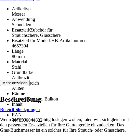
Artikeltyp
Messer
Anwendung
Schneiden
Ersatzteil/Zubehör für
Strauchschere, Grasschere
Ersatzteil für Modell-HB-Artikelnummer
4657304
Länge
80 mm
Material
Stahl
Grundfarbe
Anthrazit
Einsatzbereich
Mehr anzeigen
Außen
Räume
Beschreibung
Garten, Terrasse, Balkon
Inhalt
Bereich überspringen
4 Stück
EAN
Wenn Sie im Garten richtig loslegen wollen, raten wir, sich gleich mit
4078500044622
den passenden Ersatzteilen für Ihre Gartengeräte einzudecken. Das
Gras-Buchsmesser ist ein solches für Ihre Strauch- oder Grasschere.