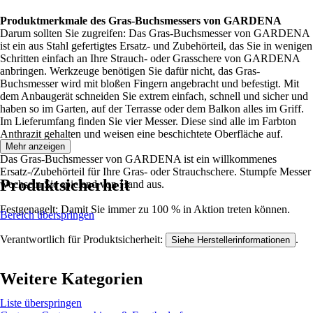
Produktmerkmale des Gras-Buchsmessers von GARDENA
Darum sollten Sie zugreifen: Das Gras-Buchsmesser von GARDENA
ist ein aus Stahl gefertigtes Ersatz- und Zubehörteil, das Sie in wenigen
Schritten einfach an Ihre Strauch- oder Grasschere von GARDENA
anbringen. Werkzeuge benötigen Sie dafür nicht, das Gras-
Buchsmesser wird mit bloßen Fingern angebracht und befestigt. Mit
dem Anbaugerät schneiden Sie extrem einfach, schnell und sicher und
haben so im Garten, auf der Terrasse oder dem Balkon alles im Griff.
Im Lieferumfang finden Sie vier Messer. Diese sind alle im Farbton
Anthrazit gehalten und weisen eine beschichtete Oberfläche auf.
Mehr anzeigen
Das Gras-Buchsmesser von GARDENA ist ein willkommenes
Ersatz-/Zubehörteil für Ihre Gras- oder Strauchschere. Stumpfe Messer
Produktsicherheit
wechseln Sie spielend von Hand aus.
Festgenagelt: Damit Sie immer zu 100 % in Aktion treten können.
Bereich überspringen
Verantwortlich für Produktsicherheit:
.
Siehe Herstellerinformationen
Weitere Kategorien
Liste überspringen