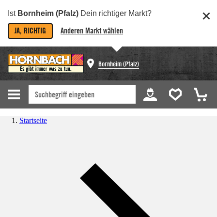
Ist
Bornheim (Pfalz)
Dein richtiger Markt?
JA, RICHTIG
Anderen Markt wählen
Bornheim (Pfalz)
Startseite