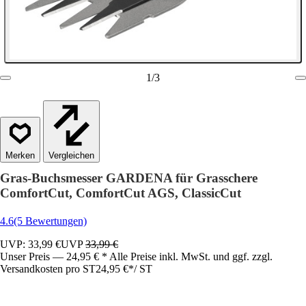
1
/
3
Vergleichen
Gras-Buchsmesser GARDENA für Grasschere
ComfortCut, ComfortCut AGS, ClassicCut
4.6
(5 Bewertungen)
UVP: 33,99 €
UVP
33,99 €
Unser Preis — 24,95 € * Alle Preise inkl. MwSt. und ggf. zzgl.
Versandkosten pro ST
24,95 €
*
/
ST