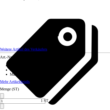
Weitere Artikel des Verkäufers
Art.-Nr.
12590578
Artikeltyp
:
Weihnachtsdekoration
Grundfarbe
:
Gold
Material
:
Keramik
Mehr Artikeldetails
Menge (ST)
1 ST