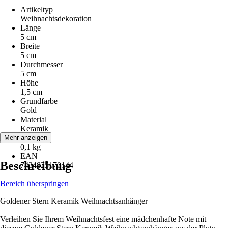
Artikeltyp
Weihnachtsdekoration
Länge
5 cm
Breite
5 cm
Durchmesser
5 cm
Höhe
1,5 cm
Grundfarbe
Gold
Material
Keramik
Gewicht
Mehr anzeigen
0,1 kg
EAN
Beschreibung
7434825170144
Bereich überspringen
Goldener Stern Keramik Weihnachtsanhänger
Verleihen Sie Ihrem Weihnachtsfest eine mädchenhafte Note mit