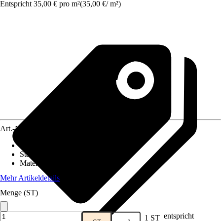
Entspricht 35,00 € pro m²
(
35,00 €
/
m²
)
Art.-Nr.
5576192
Fliesenoberfläche
:
Glänzend
Stärke
:
4 mm
Material
:
Glas
Mehr Artikeldetails
Menge (ST)
entspricht
1 ST