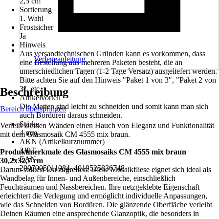
2,5 cm
Sortierung
1. Wahl
Frostsicher
Ja
Hinweis
Aus versandtechnischen Gründen kann es vorkommen, dass
Verlegeanleitung
eine Bestellung aus mehreren Paketen besteht, die an
unterschiedlichen Tagen (1-2 Tage Versatz) ausgeliefert werden.
Bitte achten Sie auf den Hinweis "Paket 1 von 3", "Paket 2 von
3", etc.
Beschreibung
Artikelvorteil
Die Matten sind leicht zu schneiden und somit kann man sich
Bereich überspringen
auch Bordüren daraus schneiden.
Stärke
Verleih Deinen Wänden einen Hauch von Eleganz und Funktionalität
4 mm
mit dem Glasmosaik CM 4555 mix braun.
AKN (Artikelkurznummer)
3JPT
Produktmerkmale des Glasmosaiks CM 4555 mix braun
EAN
30,2x32,7 cm
2007005011084, 4019525836748
Darum solltest Du zugreifen: Diese Mosaikfliese eignet sich ideal als
Wandbelag für Innen- und Außenbereiche, einschließlich
Feuchträumen und Nassbereichen. Ihre netzgeklebte Eigenschaft
erleichtert die Verlegung und ermöglicht individuelle Anpassungen,
wie das Schneiden von Bordüren. Die glänzende Oberfläche verleiht
Deinen Räumen eine ansprechende Glanzoptik, die besonders in