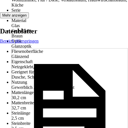
Küche
Serie
Crystal
Mehr anzeigen
Material
Glas
Datenblätter
Grundfarbe
Braun
Bereich überspringen
Optik
Glanzoptik
Fliesenoberfläche
Glänzend
Eigenschaft
Netzgeklebt, Schwimmbadgeeignet
Geeignet für
Dusche, Schwimmbad
Nutzung
Gewerblich / Objektbereich, Privat
Mattenlänge
30,2 cm
Mattenbreite
32,7 cm
Steinlänge
2,5 cm
Steinbreite