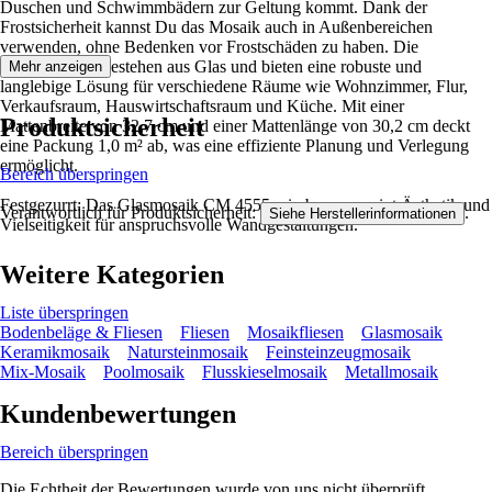
Duschen und Schwimmbädern zur Geltung kommt. Dank der
Frostsicherheit kannst Du das Mosaik auch in Außenbereichen
verwenden, ohne Bedenken vor Frostschäden zu haben. Die
Mosaikmatten bestehen aus Glas und bieten eine robuste und
Mehr anzeigen
langlebige Lösung für verschiedene Räume wie Wohnzimmer, Flur,
Verkaufsraum, Hauswirtschaftsraum und Küche. Mit einer
Produktsicherheit
Mattenbreite von 32,7 cm und einer Mattenlänge von 30,2 cm deckt
eine Packung 1,0 m² ab, was eine effiziente Planung und Verlegung
ermöglicht.
Bereich überspringen
Festgezurrt: Das Glasmosaik CM 4555 mix braun vereint Ästhetik und
Verantwortlich für Produktsicherheit:
.
Siehe Herstellerinformationen
Vielseitigkeit für anspruchsvolle Wandgestaltungen.
Weitere Kategorien
Liste überspringen
Bodenbeläge & Fliesen
Fliesen
Mosaikfliesen
Glasmosaik
Keramikmosaik
Natursteinmosaik
Feinsteinzeugmosaik
Mix-Mosaik
Poolmosaik
Flusskieselmosaik
Metallmosaik
Kundenbewertungen
Bereich überspringen
Die Echtheit der Bewertungen wurde von uns nicht überprüft.