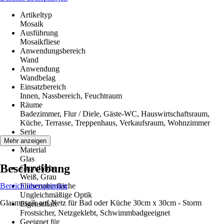
Artikeltyp
Mosaik
Ausführung
Mosaikfliese
Anwendungsbereich
Wand
Anwendung
Wandbelag
Einsatzbereich
Innen, Nassbereich, Feuchtraum
Räume
Badezimmer, Flur / Diele, Gäste-WC, Hauswirtschaftsraum,
Küche, Terrasse, Treppenhaus, Verkaufsraum, Wohnzimmer
Serie
MS
Mehr anzeigen
Material
Glas
Beschreibung
Grundfarbe
Weiß, Grau
Bereich überspringen
Fliesenoberfläche
Ungleichmäßige Optik
Glasmosaik auf Netz für Bad oder Küche 30cm x 30cm - Storm
Eigenschaft
Frostsicher, Netzgeklebt, Schwimmbadgeeignet
Geeignet für