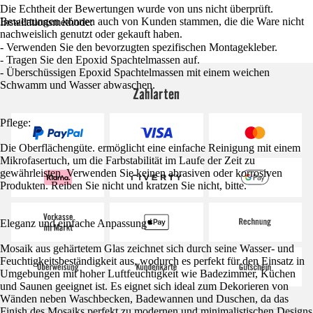
Die Echtheit der Bewertungen wurde von uns nicht überprüft.
Bewertungen können auch von Kunden stammen, die die Ware nicht
Installationsmethode:
nachweislich genutzt oder gekauft haben.
- Verwenden Sie den bevorzugten spezifischen Montagekleber.
- Tragen Sie den Epoxid Spachtelmassen auf.
- Überschüssigen Epoxid Spachtelmassen mit einem weichen
Schwamm und Wasser abwaschen.
Zahlarten
Pflege:
Die Oberflächengüte. ermöglicht eine einfache Reinigung mit einem
Mikrofasertuch, um die Farbstabilität im Laufe der Zeit zu
gewährleisten. Verwenden Sie keinen abrasiven oder korrosiven
Produkten. Reiben Sie nicht und kratzen Sie nicht, bitte.
Eleganz und einfache Anpassung
Mosaik aus gehärtetem Glas zeichnet sich durch seine Wasser- und
Feuchtigkeitsbeständigkeit aus, wodurch es perfekt für den Einsatz in
Umgebungen mit hoher Luftfeuchtigkeit wie Badezimmer, Küchen
und Saunen geeignet ist. Es eignet sich ideal zum Dekorieren von
Wänden neben Waschbecken, Badewannen und Duschen, da das
Finish des Mosaiks perfekt zu modernen und minimalistischen Designs