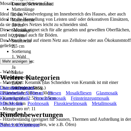
Mosaik aus gehärtetem Glas
Dusche, Schwimmbad
Mattenlänge
Ideal für die Wandverlegung im Innenbereich des Hauses, aber auch
30 cm
ideal für die Herstellung von Leisten und/ oder dekorativen Einsätzen,
Mattenbreite
da sie dank des Netzes leicht zu schneiden sind.
30 cm
Dieses Mosaik eignet sich für alle geraden und gewellten Oberflächen,
Steinlänge
und ist optimal auch für Böden.
2,5 cm
Das Mosaik wird auf einem Netz aus Zellulose oder aus Ökokunststoff
Steinbreite
geliefert.
2,5 cm
Sortierung
1. Wahl
Technische Daten:
Mehr anzeigen
Frostsicher
Ja
- Wahl: I
Stärke
Weitere Kategorien
- Rutschfest: nein
6 mm
- Materialart: Keramik (das Schneiden von Keramik ist mit einer
EAN
Diamantklinge zulässig.)
Liste überspringen
5903990305856
- Plattenmaße: 30cm x 30cm
Bodenbeläge & Fliesen
Fliesen
Mosaikfliesen
Glasmosaik
- Kartengröße: 2.5cm x 2.5cm
Keramikmosaik
Natursteinmosaik
Feinsteinzeugmosaik
- Dicke: 8mm
Mix-Mosaik
Poolmosaik
Flusskieselmosaik
Metallmosaik
- Menge pro m²: 11
Kundenbewertungen
- Wasserfest
- Hitzebeständig (geeignet für Saunen, Thermen und Aufstellung in der
Nähe von Wärmequellen, wie z.B. Öfen)
Bereich überspringen