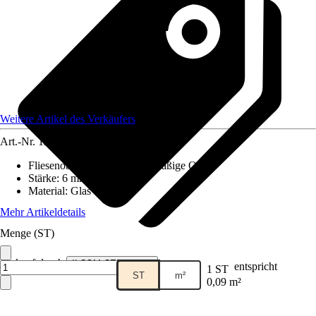
Weitere Artikel des Verkäufers
Art.-Nr.
12598296
Fliesenoberfläche
:
Ungleichmäßige Optik
Stärke
:
6 mm
Material
:
Glas
Mehr Artikeldetails
Menge (ST)
Verkauf durch:
ILCOM CERAMICA
entspricht
1 ST
ST
m²
0,09 m²