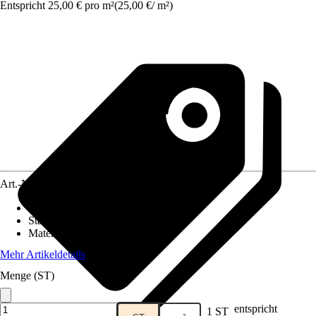
Entspricht 25,00 € pro m²
(
25,00 €
/
m²
)
Art.-Nr.
5576216
Fliesenoberfläche
:
Glänzend
Stärke
:
4 mm
Material
:
Glas
Mehr Artikeldetails
Menge (ST)
entspricht
1 ST