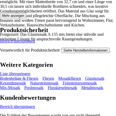
ermöglicht. Mit einer Mattenbreite von 32,7 cm und einer Länge von
30,5 cm lassen sich individuelle Bordüren schneiden, was kreative
Gestaltungsmöglichkeiten eröffnet. Das Material aus Glas sorgt für
eine langlebige und pflegeleichte Oberfläche. Die Mischung aus
Mehr anzeigen
braunen und weißen Tönen passt hervorragend in Wohnzimmer, Flur,
Verkaufsräume, Hauswirtschaftsräume und Küchen.
Produktsicherheit
Festgezurrt: Das Glasmosaik A 155 mix bietet eine stilvolle und
vielseitige Lösung für anspruchsvolle Raumgestaltungen.
Bereich überspringen
Verantwortlich für Produktsicherheit:
.
Siehe Herstellerinformationen
Weitere Kategorien
Liste überspringen
Bodenbeläge & Fliesen
Fliesen
Mosaikfliesen
Glasmosaik
Keramikmosaik
Natursteinmosaik
Feinsteinzeugmosaik
Mix-Mosaik
Poolmosaik
Flusskieselmosaik
Metallmosaik
Kundenbewertungen
Bereich überspringen
Die Echtheit der Bewertungen wurde von uns nicht überprüft.