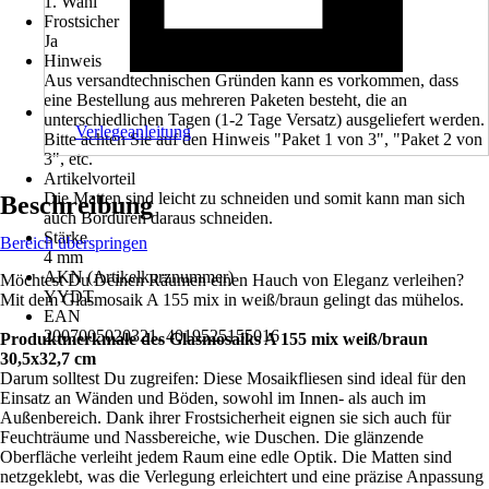
1. Wahl
Frostsicher
Ja
Hinweis
Aus versandtechnischen Gründen kann es vorkommen, dass
eine Bestellung aus mehreren Paketen besteht, die an
unterschiedlichen Tagen (1-2 Tage Versatz) ausgeliefert werden.
Verlegeanleitung
Bitte achten Sie auf den Hinweis "Paket 1 von 3", "Paket 2 von
3", etc.
Artikelvorteil
Die Matten sind leicht zu schneiden und somit kann man sich
Beschreibung
auch Bordüren daraus schneiden.
Stärke
Bereich überspringen
4 mm
AKN (Artikelkurznummer)
Möchtest Du Deinen Räumen einen Hauch von Eleganz verleihen?
YYDT
Mit dem Glasmosaik A 155 mix in weiß/braun gelingt das mühelos.
EAN
2007005020321, 4019525155016
Produktmerkmale des Glasmosaiks A 155 mix weiß/braun
30,5x32,7 cm
Darum solltest Du zugreifen: Diese Mosaikfliesen sind ideal für den
Einsatz an Wänden und Böden, sowohl im Innen- als auch im
Außenbereich. Dank ihrer Frostsicherheit eignen sie sich auch für
Feuchträume und Nassbereiche, wie Duschen. Die glänzende
Oberfläche verleiht jedem Raum eine edle Optik. Die Matten sind
netzgeklebt, was die Verlegung erleichtert und eine präzise Anpassung