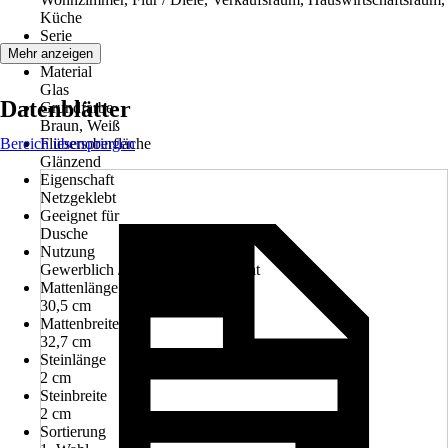
Küche
Serie
-
Mehr anzeigen
Material
Glas
Datenblätter
Grundfarbe
Braun, Weiß
Bereich überspringen
Fliesenoberfläche
Glänzend
Eigenschaft
Netzgeklebt
Geeignet für
Dusche
Nutzung
Gewerblich / Objektbereich, Privat
Mattenlänge
30,5 cm
Mattenbreite
32,7 cm
Steinlänge
2 cm
Steinbreite
2 cm
Sortierung