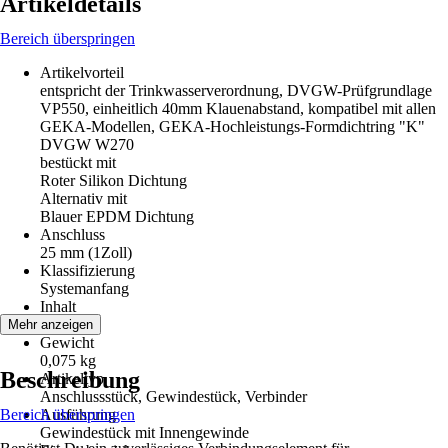
Artikeldetails
Bereich überspringen
Artikelvorteil
entspricht der Trinkwasserverordnung, DVGW-Prüfgrundlage
VP550, einheitlich 40mm Klauenabstand, kompatibel mit allen
GEKA-Modellen, GEKA-Hochleistungs-Formdichtring "K"
DVGW W270
bestückt mit
Roter Silikon Dichtung
Alternativ mit
Blauer EPDM Dichtung
Anschluss
25 mm (1Zoll)
Klassifizierung
Systemanfang
Inhalt
1 Stück
Mehr anzeigen
Gewicht
0,075 kg
Beschreibung
Artikeltyp
Anschlussstück, Gewindestück, Verbinder
Bereich überspringen
Ausführung
Gewindestück mit Innengewinde