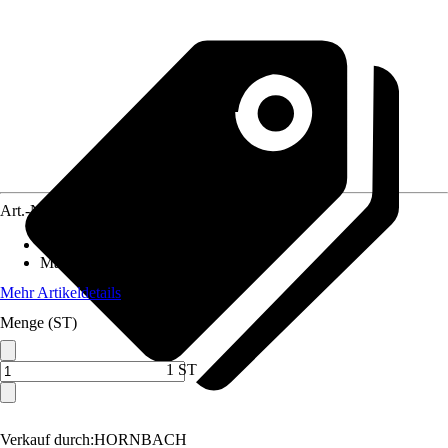
Art.-Nr.
10175979
Anschluss
:
25 mm (1Zoll)
Material
:
Metall
Mehr Artikeldetails
Menge (ST)
1 ST
Verkauf durch:
HORNBACH