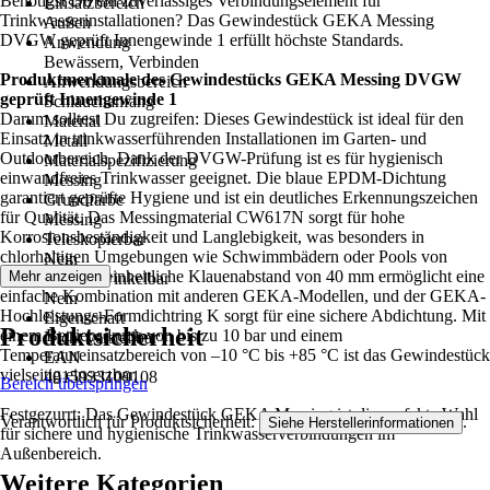
Benötigst Du ein zuverlässiges Verbindungselement für
Einsatzbereich
Trinkwasserinstallationen? Das Gewindestück GEKA Messing
Außen
DVGW geprüft Innengewinde 1 erfüllt höchste Standards.
Anwendung
Bewässern, Verbinden
Produktmerkmale des Gewindestücks GEKA Messing DVGW
Anwendungsbereich
geprüft Innengewinde 1
Schlauchanfang
Darum solltest Du zugreifen: Dieses Gewindestück ist ideal für den
Material
Einsatz in trinkwasserführenden Installationen im Garten- und
Metall
Outdoorbereich. Dank der DVGW-Prüfung ist es für hygienisch
Materialspezifizierung
einwandfreies Trinkwasser geeignet. Die blaue EPDM-Dichtung
Messing
garantiert geprüfte Hygiene und ist ein deutliches Erkennungszeichen
Grundfarbe
für Qualität. Das Messingmaterial CW617N sorgt für hohe
Messing
Korrosionsbeständigkeit und Langlebigkeit, was besonders in
Teleskopierbar
chlorhaltigen Umgebungen wie Schwimmbädern oder Pools von
Nein
Vorteil ist. Der einheitliche Klauenabstand von 40 mm ermöglicht eine
Mehr anzeigen
Kopf abwinkelbar
einfache Kombination mit anderen GEKA-Modellen, und der GEKA-
Nein
Hochleistungs-Formdichtring K sorgt für eine sichere Abdichtung. Mit
Eigenschaft
Produktsicherheit
einem Betriebsdruck von bis zu 10 bar und einem
Nicht verstellbar
Temperatureinsatzbereich von –10 °C bis +85 °C ist das Gewindestück
EAN
vielseitig einsetzbar.
4015933109108
Bereich überspringen
Festgezurrt: Das Gewindestück GEKA Messing ist die perfekte Wahl
Verantwortlich für Produktsicherheit:
.
Siehe Herstellerinformationen
für sichere und hygienische Trinkwasserverbindungen im
Außenbereich.
Weitere Kategorien