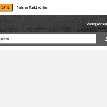
RICHTIG
Anderen Markt wählen
Sendungsverfolg