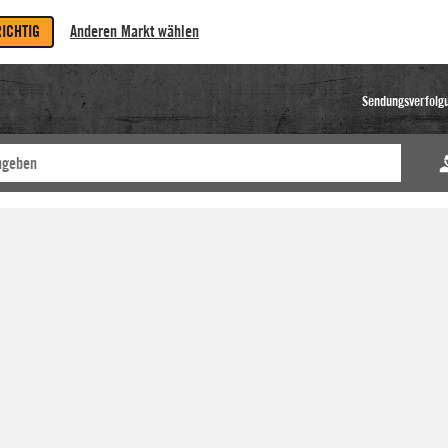
RICHTIG
Anderen Markt wählen
Sendungsverfolg