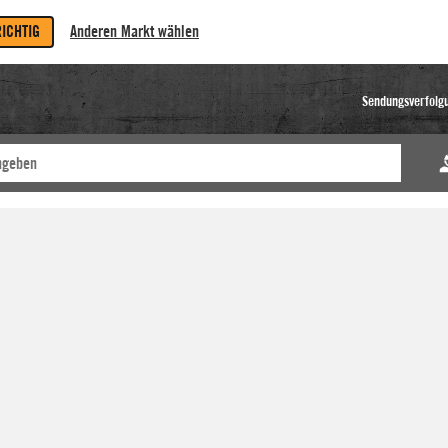
RICHTIG
Anderen Markt wählen
Sendungsverfolg