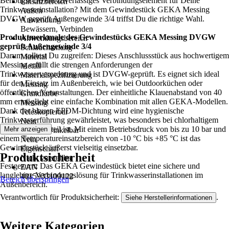
Benötigst Du ein zuverlässiges Verbindungselement für Deine
Einsatzbereich
Trinkwasserinstallation? Mit dem Gewindestück GEKA Messing
Außen
DVGW geprüft Außengewinde 3/4 triffst Du die richtige Wahl.
Anwendung
Bewässern, Verbinden
Produktmerkmale des Gewindestücks GEKA Messing DVGW
Anwendungsbereich
geprüft Außengewinde 3/4
Schlauchanfang
Darum solltest Du zugreifen: Dieses Anschlussstück aus hochwertigem
Material
Messing erfüllt die strengen Anforderungen der
Metall
Trinkwasserverordnung und ist DVGW-geprüft. Es eignet sich ideal
Materialspezifizierung
für den Einsatz im Außenbereich, wie bei Outdoorküchen oder
Messing
öffentlichen Veranstaltungen. Der einheitliche Klauenabstand von 40
Grundfarbe
mm ermöglicht eine einfache Kombination mit allen GEKA-Modellen.
Messing
Dank der blauen EPDM-Dichtung wird eine hygienische
Teleskopierbar
Trinkwasserführung gewährleistet, was besonders bei chlorhaltigem
Nein
Wasser von Vorteil ist. Mit einem Betriebsdruck von bis zu 10 bar und
Mehr anzeigen
Kopf abwinkelbar
einem Temperatureinsatzbereich von -10 °C bis +85 °C ist das
Nein
Gewindestück äußerst vielseitig einsetzbar.
Eigenschaft
Produktsicherheit
Nicht verstellbar
Festgezurrt: Das GEKA Gewindestück bietet eine sichere und
EAN
langlebige Verbindungslösung für Trinkwasserinstallationen im
4015933109122
Bereich überspringen
Außenbereich.
Verantwortlich für Produktsicherheit:
.
Siehe Herstellerinformationen
Weitere Kategorien