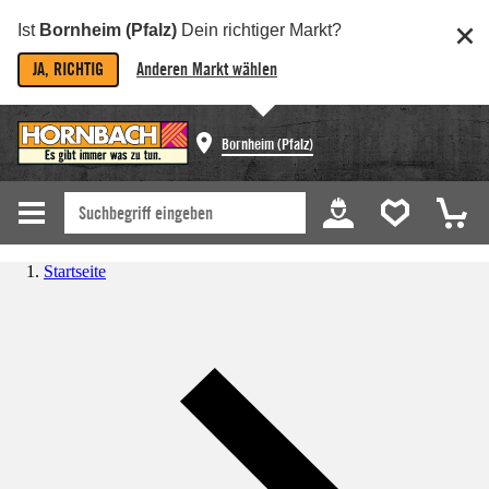
Ist
Bornheim (Pfalz)
Dein richtiger Markt?
JA, RICHTIG
Anderen Markt wählen
Bornheim (Pfalz)
Startseite