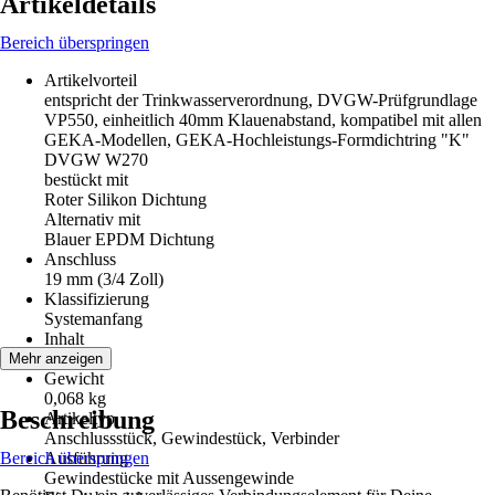
Artikeldetails
Bereich überspringen
Artikelvorteil
entspricht der Trinkwasserverordnung, DVGW-Prüfgrundlage
VP550, einheitlich 40mm Klauenabstand, kompatibel mit allen
GEKA-Modellen, GEKA-Hochleistungs-Formdichtring "K"
DVGW W270
bestückt mit
Roter Silikon Dichtung
Alternativ mit
Blauer EPDM Dichtung
Anschluss
19 mm (3/4 Zoll)
Klassifizierung
Systemanfang
Inhalt
1 Stück
Mehr anzeigen
Gewicht
0,068 kg
Beschreibung
Artikeltyp
Anschlussstück, Gewindestück, Verbinder
Bereich überspringen
Ausführung
Gewindestücke mit Aussengewinde