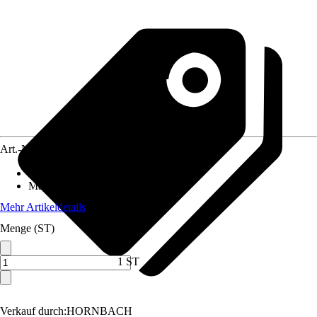
Art.-Nr.
10175981
Anschluss
:
19 mm (3/4 Zoll)
Material
:
Metall
Mehr Artikeldetails
Menge (ST)
1 ST
Verkauf durch:
HORNBACH