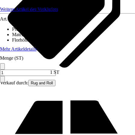
Weitere Artikel des Verkäufers
Art.-Nr.
12427928
Pflegehinweis
:
Nicht waschen
Material
:
Polypropylen (PP)
Florhöhe (ca.)
:
7 mm
Mehr Artikeldetails
Menge (ST)
1 ST
Verkauf durch:
Rug and Roll