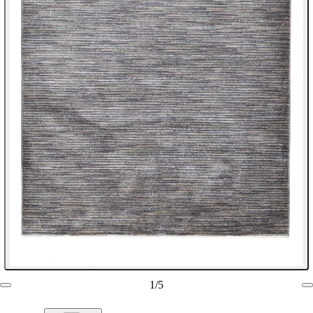
1
/
5