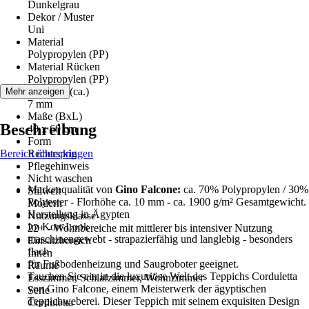
Dunkelgrau
Dekor / Muster
Uni
Material
Polypropylen (PP)
Material Rücken
Polypropylen (PP)
Florhöhe (ca.)
Mehr anzeigen
7 mm
Maße (BxL)
Beschreibung
40 x 60 cm
Form
Bereich überspringen
Rechteckig
Pflegehinweis
Nicht waschen
Markenqualität von
Gino Falcone:
ca. 70% Polypropylen / 30%
Stilwelt
Polyester - Florhöhe ca. 10 mm - ca. 1900 g/m² Gesamtgewicht.
Modern
Herstellung in Ägypten
Nutzungsklasse
Im Kort-Look
22+ - Wohnbereiche mit mittlerer bis intensiver Nutzung
maschinengewebt - strapazierfähig und langlebig - besonders
Einsatzbereich
flach
Innen
für Fußbodenheizung und Saugroboter geeignet.
Räume
Tauchen Sie ein in die luxuriöse Welt des Teppichs Corduletta
Esszimmer, Schlafzimmer, Wohnzimmer
von Gino Falcone, einem Meisterwerk der ägyptischen
Serie
Teppichweberei. Dieser Teppich mit seinem exquisiten Design
Corduletta