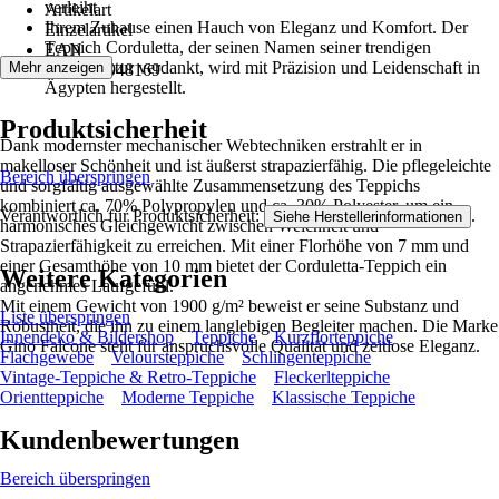
verleiht
Artikelart
Ihrem Zuhause einen Hauch von Eleganz und Komfort. Der
Einzelartikel
Teppich Corduletta, der seinen Namen seiner trendigen
EAN
Cordstruktur verdankt, wird mit Präzision und Leidenschaft in
Mehr anzeigen
4251924948169
Ägypten hergestellt.
Produktsicherheit
Dank modernster mechanischer Webtechniken erstrahlt er in
makelloser Schönheit und ist äußerst strapazierfähig. Die pflegeleichte
Bereich überspringen
und sorgfältig ausgewählte Zusammensetzung des Teppichs
kombiniert ca. 70% Polypropylen und ca. 30% Polyester, um ein
Verantwortlich für Produktsicherheit:
.
Siehe Herstellerinformationen
harmonisches Gleichgewicht zwischen Weichheit und
Strapazierfähigkeit zu erreichen. Mit einer Florhöhe von 7 mm und
einer Gesamthöhe von 10 mm bietet der Corduletta-Teppich ein
Weitere Kategorien
angenehmes Laufgefühl.
Mit einem Gewicht von 1900 g/m² beweist er seine Substanz und
Liste überspringen
Robustheit, die ihn zu einem langlebigen Begleiter machen. Die Marke
Innendeko & Bildershop
Teppiche
Kurzflorteppiche
Gino Falcone steht für anspruchsvolle Qualität und zeitlose Eleganz.
Flachgewebe
Veloursteppiche
Schlingenteppiche
Vintage-Teppiche & Retro-Teppiche
Fleckerlteppiche
Orientteppiche
Moderne Teppiche
Klassische Teppiche
Kundenbewertungen
Bereich überspringen