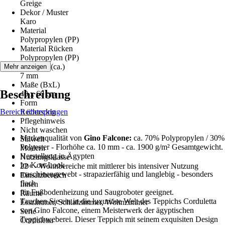
Greige
Dekor / Muster
Karo
Material
Polypropylen (PP)
Material Rücken
Polypropylen (PP)
Florhöhe (ca.)
Mehr anzeigen
7 mm
Maße (BxL)
Beschreibung
40 x 60 cm
Form
Bereich überspringen
Rechteckig
Pflegehinweis
Nicht waschen
Markenqualität von
Gino Falcone:
ca. 70% Polypropylen / 30%
Stilwelt
Polyester - Florhöhe ca. 10 mm - ca. 1900 g/m² Gesamtgewicht.
Modern
Herstellung in Ägypten
Nutzungsklasse
Im Kort-Look
22+ - Wohnbereiche mit mittlerer bis intensiver Nutzung
maschinengewebt - strapazierfähig und langlebig - besonders
Einsatzbereich
flach
Innen
für Fußbodenheizung und Saugroboter geeignet.
Räume
Tauchen Sie ein in die luxuriöse Welt des Teppichs Corduletta
Esszimmer, Schlafzimmer, Wohnzimmer
von Gino Falcone, einem Meisterwerk der ägyptischen
Serie
Teppichweberei. Dieser Teppich mit seinem exquisiten Design
Corduletta