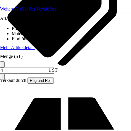
Weitere Artikel des Verkäufers
Art.-Nr.
12427730
Pflegehinweis
:
Nicht waschen
Material
:
Polypropylen (PP)
Florhöhe (ca.)
:
7 mm
Mehr Artikeldetails
Menge (ST)
1 ST
Verkauf durch:
Rug and Roll