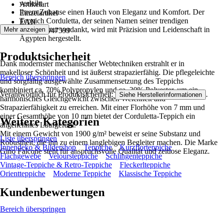
verleiht
Artikelart
Ihrem Zuhause einen Hauch von Eleganz und Komfort. Der
Einzelartikel
Teppich Corduletta, der seinen Namen seiner trendigen
EAN
Cordstruktur verdankt, wird mit Präzision und Leidenschaft in
Mehr anzeigen
4251924947599
Ägypten hergestellt.
Produktsicherheit
Dank modernster mechanischer Webtechniken erstrahlt er in
makelloser Schönheit und ist äußerst strapazierfähig. Die pflegeleichte
Bereich überspringen
und sorgfältig ausgewählte Zusammensetzung des Teppichs
kombiniert ca. 70% Polypropylen und ca. 30% Polyester, um ein
Verantwortlich für Produktsicherheit:
.
Siehe Herstellerinformationen
harmonisches Gleichgewicht zwischen Weichheit und
Strapazierfähigkeit zu erreichen. Mit einer Florhöhe von 7 mm und
einer Gesamthöhe von 10 mm bietet der Corduletta-Teppich ein
Weitere Kategorien
angenehmes Laufgefühl.
Mit einem Gewicht von 1900 g/m² beweist er seine Substanz und
Liste überspringen
Robustheit, die ihn zu einem langlebigen Begleiter machen. Die Marke
Innendeko & Bildershop
Teppiche
Kurzflorteppiche
Gino Falcone steht für anspruchsvolle Qualität und zeitlose Eleganz.
Flachgewebe
Veloursteppiche
Schlingenteppiche
Vintage-Teppiche & Retro-Teppiche
Fleckerlteppiche
Orientteppiche
Moderne Teppiche
Klassische Teppiche
Kundenbewertungen
Bereich überspringen