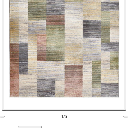
1
/
6