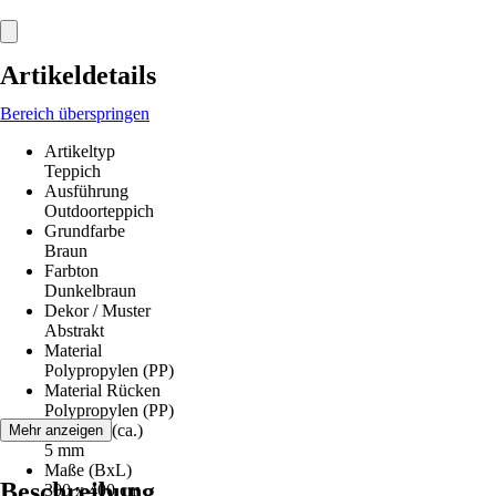
Artikeldetails
Bereich überspringen
Artikeltyp
Teppich
Ausführung
Outdoorteppich
Grundfarbe
Braun
Farbton
Dunkelbraun
Dekor / Muster
Abstrakt
Material
Polypropylen (PP)
Material Rücken
Polypropylen (PP)
Florhöhe (ca.)
Mehr anzeigen
5 mm
Maße (BxL)
Beschreibung
300 x 400 cm