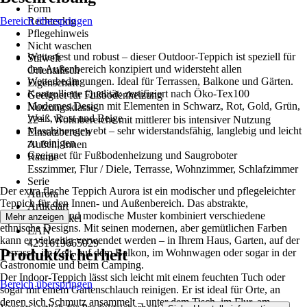
Form
Bereich überspringen
Rechteckig
Pflegehinweis
Nicht waschen
Wetterfest und robust – dieser Outdoor-Teppich ist speziell für
Stilwelt
den Außenbereich konzipiert und widersteht allen
Orientalisch
Wetterbedingungen. Ideal für Terrassen, Balkone und Gärten.
Eigenschaft
Kontrollierte Qualität: zertifiziert nach Öko-Tex100
Geeignet für Fußbodenheizung
Modernes Design mit Elementen in Schwarz, Rot, Gold, Grün,
Nutzungsklasse
Weiß, Rost und Beige
22+ - Wohnbereiche mit mittlerer bis intensiver Nutzung
Maschinengewebt – sehr widerstandsfähig, langlebig und leicht
Einsatzbereich
zu reinigen
Außen, Innen
Geeignet für Fußbodenheizung und Saugroboter
Räume
Esszimmer, Flur / Diele, Terrasse, Wohnzimmer, Schlafzimmer
Serie
Der extra flache Teppich Aurora ist ein modischer und pflegeleichter
Aurora
Teppich für den Innen- und Außenbereich. Das abstrakte,
Artikelart
durchgehende und modische Muster kombiniert verschiedene
Mehr anzeigen
Einzelartikel
ethnische Designs. Mit seinen modernen, aber gemütlichen Farben
EAN
kann er vielseitig verwendet werden – in Ihrem Haus, Garten, auf der
4251619665029
Produktsicherheit
Terrasse, im Zelt, auf dem Balkon, im Wohnwagen oder sogar in der
Gastronomie und beim Camping.
Der Indoor-Teppich lässt sich leicht mit einem feuchten Tuch oder
Bereich überspringen
sogar mit einem Gartenschlauch reinigen. Er ist ideal für Orte, an
denen sich Schmutz ansammelt – unter dem Tisch, im Flur, am