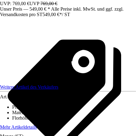
UVP: 769,00 €
UVP
769,00 €
Unser Preis — 549,00 € * Alle Preise inkl. MwSt. und ggf. zzgl.
Versandkosten pro ST
549,00 €
*
/
ST
Weitere Artikel des Verkäufers
Art.-Nr.
12427757
Pflegehinweis
:
Nicht waschen
Material
:
Polypropylen (PP)
Florhöhe (ca.)
:
5 mm
Mehr Artikeldetails