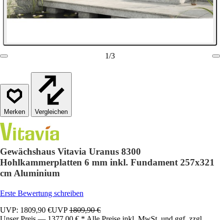
1
/
3
Vergleichen
Gewächshaus Vitavia Uranus 8300
Hohlkammerplatten 6 mm inkl. Fundament 257x321
cm Aluminium
Erste Bewertung schreiben
UVP: 1809,90 €
UVP
1809,90 €
Unser Preis — 1377,00 € * Alle Preise inkl. MwSt. und ggf. zzgl.