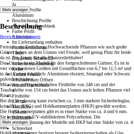
Ja
Material Profile
Mehr anzeigen
Aluminium
Beschichtung Profile
Beschreibung
Aluminium-Pressblank
Farbe Profil
Bereich überspringen
Aluminium
Im Lieferumfang enthalten
Freiraum zur Entfaltung: Hochwachsende Pflanzen wie auch große
Fundamentrahmen
Gärtner haben an dem Uranus viel Freude, weil genug Platz für beide
Türart
da ist. Ein Traum für alle Pflanzenliebhaber!
Doppeltür, Schiebetür
Das Uranus ist ein Modell für den fortgeschrittenen Gärtner. Es ist in
Sicherheitsausstattung
vier verschiedenen Größen mit Grundflächen von 6,7 bis 11,5 m² und
Keine
in drei Farben erhältlich: Aluminium eloxiert, Smaragd oder Schwarz
Anzahl Fenster
pulverbeschichtet.
4 Fenster zum Öffnen
Mit seiner außergewöhnlichen Firsthöhe von 248 cm und der
Anzahl Dachfenster
Traufenhöhe von 154 cm bietet das Uranus auch hohen Pflanzen viel
4
Raum.
Firsthöhe
Bei der Verglasung kann zwischen ca. 3 mm starkem Sicherheitsglas,
248 cm
kristallklar (ESG) und Hohlkammerplatten (HKP) gewählt werden.
Traufhöhe
Die Hohlkammerplatten gibt es in einer Stärke von ca. 4 und 6 mm.
154 cm
Sie bestehen aus UV-stabilisiertem Polycarbonat. Die
Dachstärke
Dachfensterverglasung der Modelle mit HKP hat eine Stärke von ca. 4
Mehr anzeigen
6 mm
mm.
Schneelast
Hohlkammerplatten besitzen bessere Isoliereigenschaften als Glas.
25 kN/m²