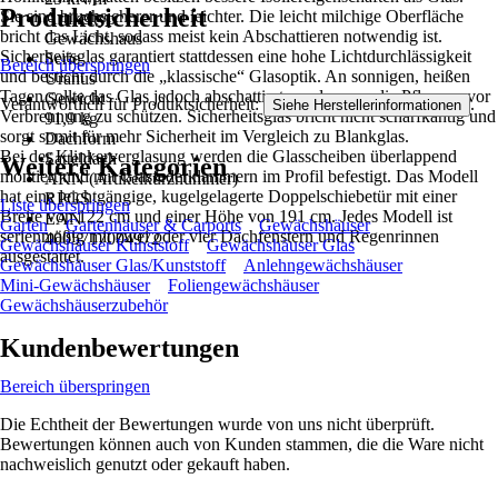
Produktsicherheit
Sie sind bruchsicherer und leichter. Die leicht milchige Oberfläche
Artikeltyp
bricht das Licht, sodass meist kein Abschattieren notwendig ist.
Gewächshaus
Sicherheitsglas garantiert stattdessen eine hohe Lichtdurchlässigkeit
Serie
Bereich überspringen
und besticht durch die „klassische“ Glasoptik. An sonnigen, heißen
Uranus
Tagen sollte das Glas jedoch abschattiert werden, um die Pflanzen vor
Gewicht
Verantwortlich für Produktsicherheit:
.
Siehe Herstellerinformationen
Verbrennung zu schützen. Sicherheitsglas bricht nicht scharfkantig und
91,9 kg
sorgt somit für mehr Sicherheit im Vergleich zu Blankglas.
Dachform
Bei der Klinkerverglasung werden die Glasscheiben überlappend
Satteldach
Weitere Kategorien
montiert und mit Glasfederklammern im Profil befestigt. Das Modell
AKN (Artikelkurznummer)
hat eine leichtgängige, kugelgelagerte Doppelschiebetür mit einer
RPGS
Liste überspringen
Breite von 122 cm und einer Höhe von 191 cm. Jedes Modell ist
EAN
Garten
Gartenhäuser & Carports
Gewächshäuser
serienmäßig mit zwei oder vier Dachfenstern und Regenrinnen
4005717004972
Gewächshäuser Kunststoff
Gewächshäuser Glas
ausgestattet.
Gewächshäuser Glas/Kunststoff
Anlehngewächshäuser
Mini-Gewächshäuser
Foliengewächshäuser
Gewächshäuserzubehör
Kundenbewertungen
Bereich überspringen
Die Echtheit der Bewertungen wurde von uns nicht überprüft.
Bewertungen können auch von Kunden stammen, die die Ware nicht
nachweislich genutzt oder gekauft haben.