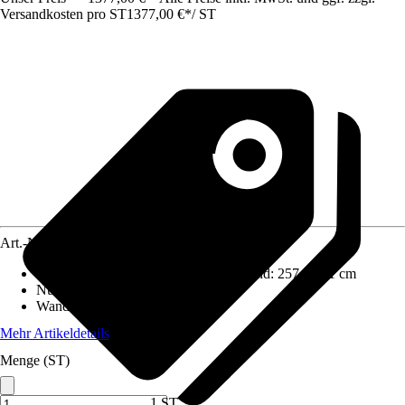
Versandkosten pro ST
1377,00 €
*
/
ST
Art.-Nr.
10021531
Aufstellmaße B x T ohne Dachüberstand
:
257 x 321 cm
Nutzfläche
:
8,3 m²
Wandstärke
:
6 mm
Mehr Artikeldetails
Menge (ST)
1 ST