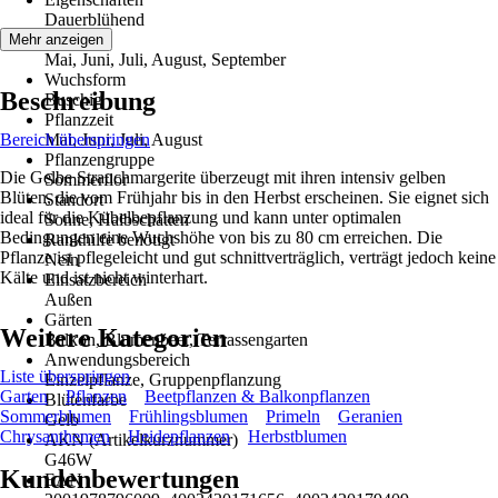
Dauerblühend
Blütezeit
Mehr anzeigen
Mai, Juni, Juli, August, September
Wuchsform
Beschreibung
Buschig
Pflanzzeit
Bereich überspringen
Mai, Juni, Juli, August
Pflanzengruppe
Die Gelbe Strauchmargerite überzeugt mit ihren intensiv gelben
Sommerflor
Blüten, die vom Frühjahr bis in den Herbst erscheinen. Sie eignet sich
Standort
ideal für die Kübelbepflanzung und kann unter optimalen
Sonne, Halbschatten
Bedingungen eine Wuchshöhe von bis zu 80 cm erreichen. Die
Rankhilfe benötigt
Pflanze ist pflegeleicht und gut schnittverträglich, verträgt jedoch keine
Nein
Kälte und ist nicht winterhart.
Einsatzbereich
Außen
Gärten
Weitere Kategorien
Balkon, Blumenbeet, Terrassengarten
Anwendungsbereich
Liste überspringen
Einzelpflanze, Gruppenpflanzung
Garten
Pflanzen
Beetpflanzen & Balkonpflanzen
Blütenfarbe
Sommerblumen
Frühlingsblumen
Primeln
Geranien
Gelb
Chrysanthemen
Heidepflanzen
Herbstblumen
AKN (Artikelkurznummer)
G46W
Kundenbewertungen
EAN