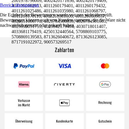
2001978796009, 4002420171656, 4002420179409,
Bereich überspringen
4011260162953, 4011260179401, 4011260179432,
4011261025486, 4011261035980, 4011261068797,
Die Echtheit der Bewertungen wurde von uns nicht überprüft.
4011261070110, 4011261081000, 4011261089037,
Bewertungen können auch von Kunden stammen, die die Ware nicht
4026651006778, 4026784500839, 4026784501003,
nachweislich genutzt oder gekauft haben.
4029695051759, 4029842179404, 4030718011407,
4033681179419, 4250132440564, 5708869103775,
5708869139583, 8713626040672, 8713626123085,
8717191022972, 900573269517
Zahlarten