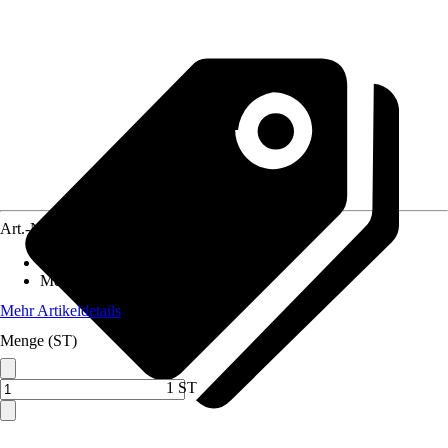
Art.-Nr.
1978796
Standort
:
Sonne, Halbschatten
Mehrjährig
:
Ja
Mehr Artikeldetails
Menge (ST)
1 ST