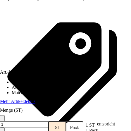
Art.-Nr.
10150688
Grundfarbe
:
Edelstahl
Anwendungsbereich
:
Geländer
Material
:
Metall
Mehr Artikeldetails
Menge (ST)
entspricht
1 ST
ST
Pack
1 Pack