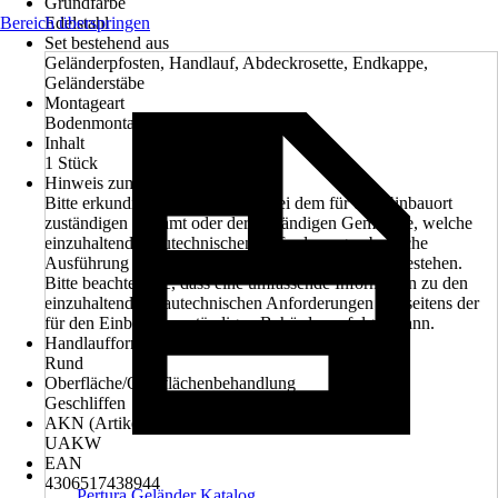
Grundfarbe
Bereich überspringen
Edelstahl
Set bestehend aus
Geländerpfosten, Handlauf, Abdeckrosette, Endkappe,
Geländerstäbe
Montageart
Bodenmontage
Inhalt
1 Stück
Hinweis zum Einbauort
Bitte erkundigen Sie sich vorab bei dem für den Einbauort
zuständigen Bauamt oder der zuständigen Gemeinde, welche
einzuhaltende bautechnischen Anforderungen bauliche
Ausführung und erforderliche Höhe der Geländer bestehen.
Bitte beachten Sie, dass eine umfassende Information zu den
einzuhaltenden bautechnischen Anforderungen nur seitens der
für den Einbauort zuständigen Behörden erfolgen kann.
Handlaufform
Rund
Oberfläche/Oberflächenbehandlung
Geschliffen
AKN (Artikelkurznummer)
UAKW
EAN
4306517438944
Pertura Geländer Katalog