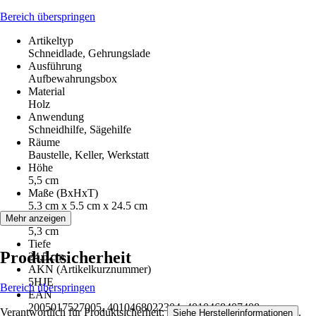
Bereich überspringen
Artikeltyp
Schneidlade, Gehrungslade
Ausführung
Aufbewahrungsbox
Material
Holz
Anwendung
Schneidhilfe, Sägehilfe
Räume
Baustelle, Keller, Werkstatt
Höhe
5,5 cm
Maße (BxHxT)
5.3 cm x 5.5 cm x 24.5 cm
Breite
Mehr anzeigen
5,3 cm
Tiefe
Produktsicherheit
24,5 cm
AKN (Artikelkurznummer)
5HJE
Bereich überspringen
EAN
2005017527005, 4010468022304, 4010468407408
Verantwortlich für Produktsicherheit:
.
Siehe Herstellerinformationen