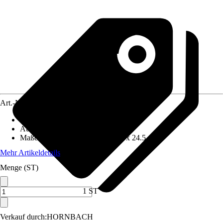
Art.-Nr.
5017527
Artikeltyp
:
Schneidlade, Gehrungslade
Ausführung
:
Aufbewahrungsbox
Maße (BxHxT)
:
5.3 cm x 5.5 cm x 24.5 cm
Mehr Artikeldetails
Menge (ST)
1 ST
Verkauf durch:
HORNBACH