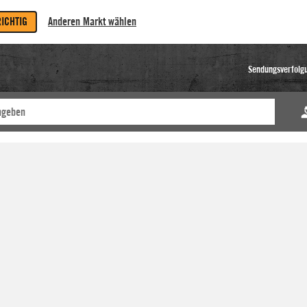
RICHTIG
Anderen Markt wählen
Sendungsverfolg