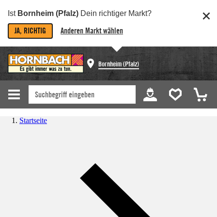
Ist
Bornheim (Pfalz)
Dein richtiger Markt?
JA, RICHTIG
Anderen Markt wählen
Bornheim (Pfalz)
Startseite