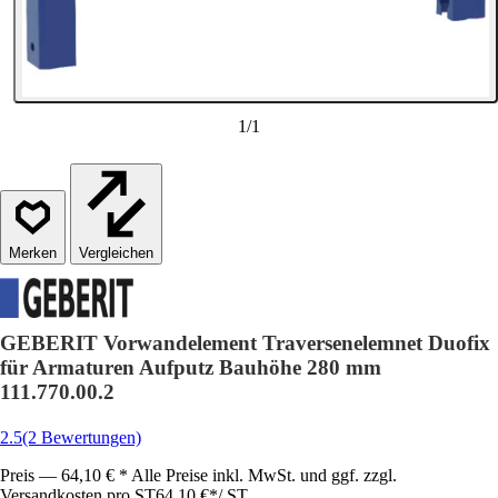
1
/
1
Vergleichen
GEBERIT Vorwandelement Traversenelemnet Duofix
für Armaturen Aufputz Bauhöhe 280 mm
111.770.00.2
2.5
(2 Bewertungen)
Preis — 64,10 € * Alle Preise inkl. MwSt. und ggf. zzgl.
Versandkosten pro ST
64,10 €
*
/
ST