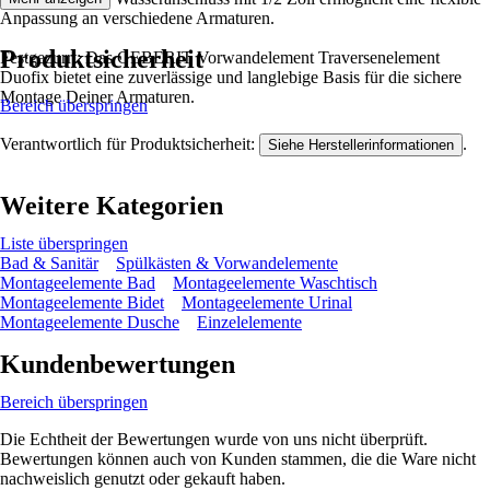
Anpassung an verschiedene Armaturen.
Produktsicherheit
Festgezurrt: Das GEBERIT Vorwandelement Traversenelement
Duofix bietet eine zuverlässige und langlebige Basis für die sichere
Montage Deiner Armaturen.
Bereich überspringen
Verantwortlich für Produktsicherheit:
.
Siehe Herstellerinformationen
Weitere Kategorien
Liste überspringen
Bad & Sanitär
Spülkästen & Vorwandelemente
Montageelemente Bad
Montageelemente Waschtisch
Montageelemente Bidet
Montageelemente Urinal
Montageelemente Dusche
Einzelelemente
Kundenbewertungen
Bereich überspringen
Die Echtheit der Bewertungen wurde von uns nicht überprüft.
Bewertungen können auch von Kunden stammen, die die Ware nicht
nachweislich genutzt oder gekauft haben.