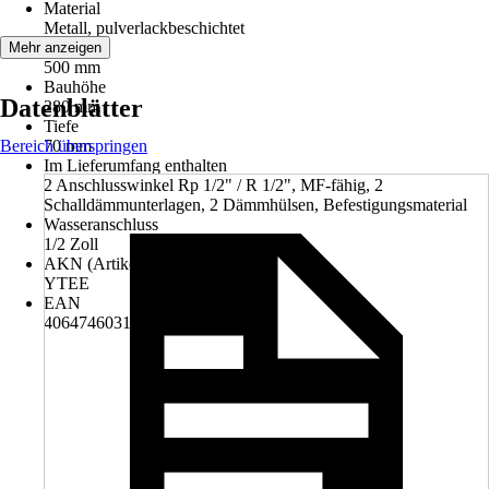
Material
Metall, pulverlackbeschichtet
Breite
Mehr anzeigen
500 mm
Bauhöhe
Datenblätter
280 mm
Tiefe
Bereich überspringen
70 mm
Im Lieferumfang enthalten
2 Anschlusswinkel Rp 1/2" / R 1/2", MF-fähig, 2
Schalldämmunterlagen, 2 Dämmhülsen, Befestigungsmaterial
Wasseranschluss
1/2 Zoll
AKN (Artikelkurznummer)
YTEE
EAN
4064746031106