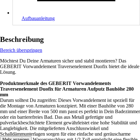
Aufbauanleitung
Beschreibung
Bereich überspringen
Möchtest Du Deine Armaturen sicher und stabil montieren? Das
GEBERIT Vorwandelement Traversenelement Duofix bietet die ideale
Lösung.
Produktmerkmale des GEBERIT Vorwandelements
Traversenelement Duofix für Armaturen Aufputz Bauhöhe 280
mm
Darum solltest Du zugreifen: Dieses Vorwandelement ist speziell für
die Montage von Armaturen konzipiert. Mit einer Bauhöhe von 280
mm und einer Breite von 500 mm passt es perfekt in Dein Badezimmer
oder ein barrierefreies Bad. Das aus Metall gefertigte und
pulverlackbeschichtete Element gewährleistet eine hohe Stabilität und
Langlebigkeit. Die mitgelieferten Anschlusswinkel und
Schalldämmunterlagen sorgen für eine einfache und geräuscharme
Installation. Der Wasseranschluss mit 1/2 Zoll ermöglicht eine flexible
Mehr anzeigen