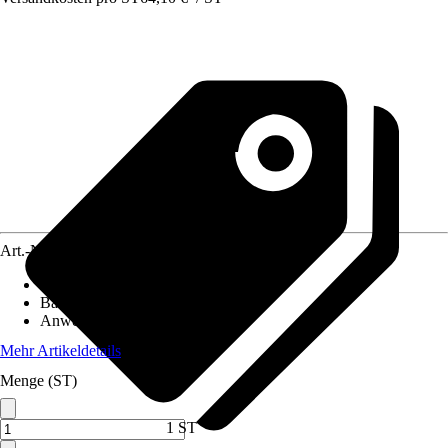
Art.-Nr.
12546956
Breite
:
500 mm
Bauhöhe
:
280 mm
Anwendungsbereich
:
Armaturen
Mehr Artikeldetails
Menge (ST)
1 ST