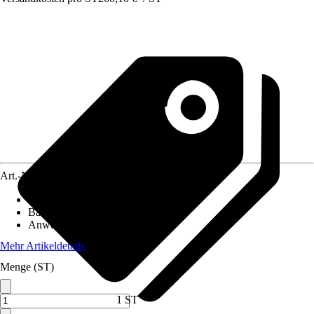
Art.-Nr.
12547137
Breite
:
500 mm
Bauhöhe
:
1.300 mm
Anwendungsbereich
:
Urinal
Mehr Artikeldetails
Menge (ST)
1 ST