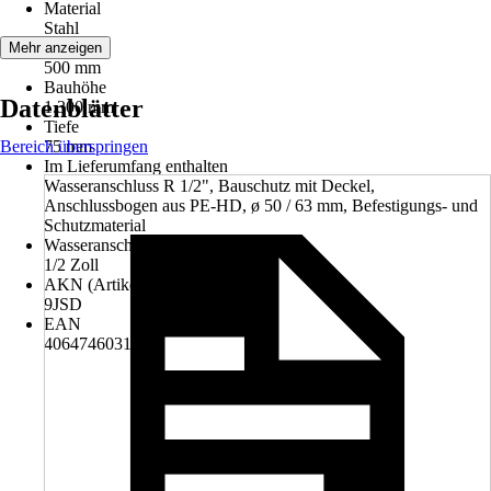
Material
Stahl
Breite
Mehr anzeigen
500 mm
Bauhöhe
Datenblätter
1.300 mm
Tiefe
Bereich überspringen
75 mm
Im Lieferumfang enthalten
Wasseranschluss R 1/2", Bauschutz mit Deckel,
Anschlussbogen aus PE-HD, ø 50 / 63 mm, Befestigungs- und
Schutzmaterial
Wasseranschluss
1/2 Zoll
AKN (Artikelkurznummer)
9JSD
EAN
4064746031007