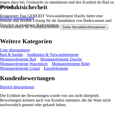
tragen dazu bei, Geräusche zu minimieren und den Komfort im Bad zu
Produktsicherheit
erhöhen.
Festgezurrt: Das GEBERIT Vorwandelement Duofix bietet eine
Bereich überspringen
robuste und flexible Lösung für die Installation von Badewannen und
Duschen in modernen Badezimmern.
Verantwortlich für Produktsicherheit:
.
Siehe Herstellerinformationen
Weitere Kategorien
Liste überspringen
Bad & Sanitär
Spülkästen & Vorwandelemente
Montageelemente Bad
Montageelemente Dusche
Montageelemente Waschtisch
Montageelemente Bidet
Montageelemente Urinal
Einzelelemente
Kundenbewertungen
Bereich überspringen
Die Echtheit der Bewertungen wurde von uns nicht überprüft.
Bewertungen können auch von Kunden stammen, die die Ware nicht
nachweislich genutzt oder gekauft haben.