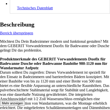
Technisches Datenblatt
Beschreibung
Bereich überspringen
Möchtest Du Dein Badezimmer modern und funktional gestalten? Mit
dem GEBERIT Vorwandelement Duofix für Badewanne oder Dusche
gelingt Dir das problemlos.
Produktmerkmale des GEBERIT Vorwandelements Duofix für
Badewanne Dusche oder Badewanne Bauhöhe 980-1120 mm für
Wandarmatur Aufputz
Darum solltest Du zugreifen: Dieses Vorwandelement ist speziell für
den Einsatz in Badezimmern und barrierefreien Bädern konzipiert. Mit
einer Bauhöhe von bis zu 1120 mm und einer Breite von 500 mm
bietet es eine flexible Anpassung an unterschiedliche Raumhöhen. Das
pulverbeschichtete Stahlmaterial sorgt für Stabilität und Langlebigkeit,
was eine dauerhafte Nutzung gewährleistet. Die integrierten
Anschlusswinkel mit 1/2 Zoll Wasseranschluss ermöglichen eine
einfache Installation von Wandarmaturen, was die Montage erheblich
Mehr anzeigen
erleichtert. Die mitgelieferten Schalldämmunterlagen und Dämmhülsen