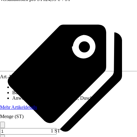
Art.-Nr.
12546966
Breite
:
500 mm
Bauhöhe
:
1.120 mm
Anwendungsbereich
:
Badewanne, Dusche
Mehr Artikeldetails
Menge (ST)
1 ST