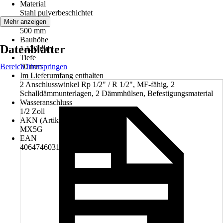
Material
Stahl pulverbeschichtet
Breite
Mehr anzeigen
500 mm
Bauhöhe
Datenblätter
1.120 mm
Tiefe
Bereich überspringen
70 mm
Im Lieferumfang enthalten
2 Anschlusswinkel Rp 1/2" / R 1/2", MF-fähig, 2
Schalldämmunterlagen, 2 Dämmhülsen, Befestigungsmaterial
Wasseranschluss
1/2 Zoll
AKN (Artikelkurznummer)
MX5G
EAN
4064746031076