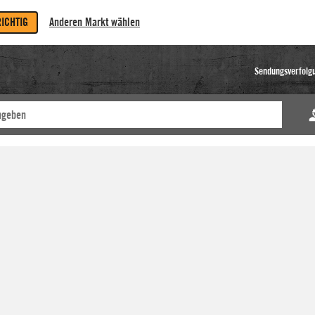
RICHTIG
Anderen Markt wählen
Sendungsverfolg