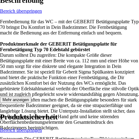
Beschreibung
Bereich überspringen
Fernbedienung für das WC – mit der GEBERIT Betätigungsplatte Typ
70 bringst Du Komfort in Dein Badezimmer. Die Fernbetätigung
macht die Bedienung aus der Entfernung einfach und bequem.
Produktmerkmale der GEBERIT Betätigungsplatte für
Fernbetätigung Typ 70 Edelstahl gebürstet
Darum solltest Du zugreifen: Die kompakte Größe dieser
Betätigungsplatte mit einer Breite von ca. 112 mm und einer Höhe von
50 mm sorgt für eine diskrete und elegante Integration in Dein
Badezimmer. Sie ist speziell für Geberit Sigma Spülkasten konzipiert
und bietet die praktische Funktion einer Fernbetätigung, die Dir
zusätzlichen Komfort bei der Nutzung des WCs ermöglicht. Das
gebürstete Edelstahlmaterial verleiht der Oberfläche eine stilvolle Optik
und ist zugleich pflegeleicht sowie widerstandsfähig gegen Abnutzung.
Diese Eigenschaften machen die Betätigungsplatte besonders für stark
Mehr anzeigen
frequentierte Badezimmer geeignet, da sie eine strapazierfähige und
langlebige Lösung bietet. Die Unterputz-Installation stellt sicher, dass
Produktsicherheit
die Bedienung leicht von der Hand geht und keine störenden
Oberflächenbedienungselemente den Gesamteindruck des
Badezimmers beeinträchtigen.
Bereich überspringen
Festgezurrt: Die GEBERIT Betätigungsplatte Typ 70 bietet mit ihrer