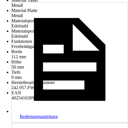
Material Taster
Metall
Material Platte
Metall
Materialspezifikation Platte
Edelstahl
Materialspezifikation Taster
Edelstahl
Funktionen
Fernbetätigung
Breite
112 mm
Höhe
50 mm
Tiefe
9 mm
Herstellerartikelnummer
242.957.FW.1
EAN
4025416309680
Bedienungsanleitung