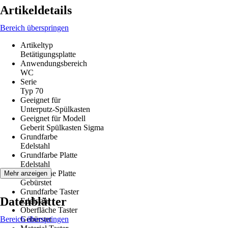
Artikeldetails
Bereich überspringen
Artikeltyp
Betätigungsplatte
Anwendungsbereich
WC
Serie
Typ 70
Geeignet für
Unterputz-Spülkasten
Geeignet für Modell
Geberit Spülkasten Sigma
Grundfarbe
Edelstahl
Grundfarbe Platte
Edelstahl
Oberfläche Platte
Mehr anzeigen
Gebürstet
Grundfarbe Taster
Datenblätter
Edelstahl
Oberfläche Taster
Bereich überspringen
Gebürstet