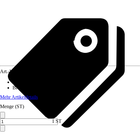
Art.-Nr.
12497939
Funktionen
:
Fernbetätigung
Breite
:
112 mm
Mehr Artikeldetails
Menge (ST)
1 ST