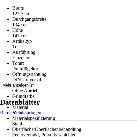
Breite
127,5 cm
Durchgangsbreite
134 cm
Höhe
143 cm
Artikeltyp
Tor
Ausführung
Einzeltor
Torart
Drehflügeltor
Öffnungsrichtung
DIN Universal
Antriebsart
Mehr anzeigen
Ohne Antrieb
Grundfarbe
Datenblätter
Grün
Material
Bereich überspringen
Metall
Materialspezifizierung
Stahl
Oberfläche/Oberflächenbehandlung
Feuerverzinkt, Pulverbeschichtet