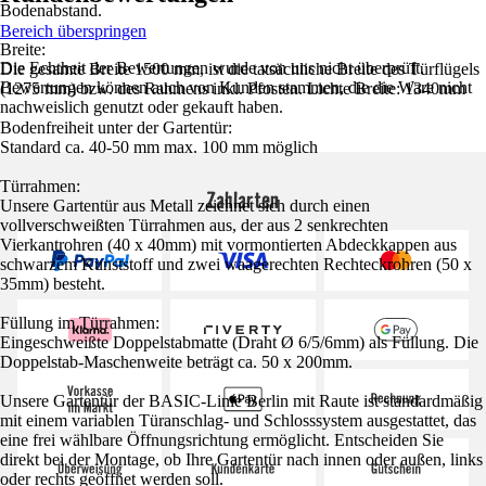
Bodenabstand.
Bereich überspringen
Breite:
Die Echtheit der Bewertungen wurde von uns nicht überprüft.
Die gesamte Breite 1500 mm, ist die tatsächliche Breite des Türflügels
Bewertungen können auch von Kunden stammen, die die Ware nicht
(1275 mm) bzw. des Rahmens inkl. Pfosten. Lichte Breite: 1340mm
nachweislich genutzt oder gekauft haben.
Bodenfreiheit unter der Gartentür:
Standard ca. 40-50 mm max. 100 mm möglich
Türrahmen:
Zahlarten
Unsere Gartentür aus Metall zeichnet sich durch einen
vollverschweißten Türrahmen aus, der aus 2 senkrechten
Vierkantrohren (40 x 40mm) mit vormontierten Abdeckkappen aus
schwarzem Kunststoff und zwei waagerechten Rechteckrohren (50 x
35mm) besteht.
Füllung im Türrahmen:
Eingeschweißte Doppelstabmatte (Draht Ø 6/5/6mm) als Füllung. Die
Doppelstab-Maschenweite beträgt ca. 50 x 200mm.
Unsere Gartentür der BASIC-Linie Berlin mit Raute ist standardmäßig
mit einem variablen Türanschlag- und Schlosssystem ausgestattet, das
eine frei wählbare Öffnungsrichtung ermöglicht. Entscheiden Sie
direkt bei der Montage, ob Ihre Gartentür nach innen oder außen, links
oder rechts geöffnet werden soll.