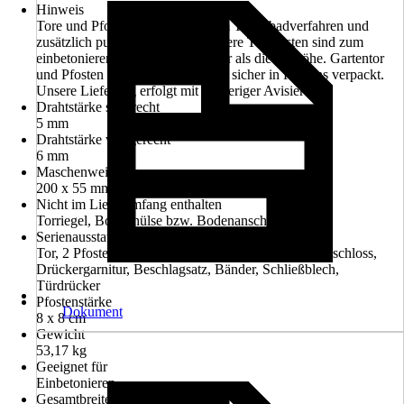
Hinweis
Tore und Pfosten feuerverzinkt im Tauchbadverfahren und
zusätzlich pulverbeschichtet! Unsere Torpfosten sind zum
einbetonieren und ca. 60cm länger als die Torhöhe. Gartentor
und Pfosten werden komplett und sicher in Kartons verpackt.
Unsere Lieferung erfolgt mit vorheriger Avisierung.
Drahtstärke senkrecht
5 mm
Drahtstärke waagerecht
6 mm
Maschenweite
200 x 55 mm
Nicht im Lieferumfang enthalten
Torriegel, Bodenhülse bzw. Bodenanschlag
Serienausstattung
Tor, 2 Pfosten, Pfostenkappen, Türdrücker, Einsteckschloss,
Drückergarnitur, Beschlagsatz, Bänder, Schließblech,
Türdrücker
Pfostenstärke
Dokument
8 x 8 cm
Gewicht
53,17 kg
Geeignet für
Einbetonieren
Gesamtbreite inkl. Pfosten