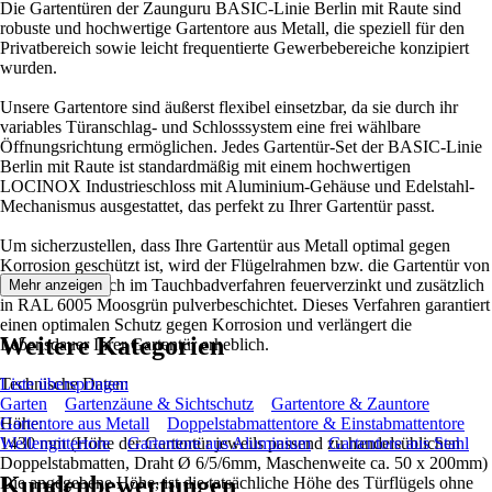
Die Gartentüren der Zaunguru BASIC-Linie Berlin mit Raute sind
robuste und hochwertige Gartentore aus Metall, die speziell für den
Privatbereich sowie leicht frequentierte Gewerbebereiche konzipiert
wurden.
Unsere Gartentore sind äußerst flexibel einsetzbar, da sie durch ihr
variables Türanschlag- und Schlosssystem eine frei wählbare
Öffnungsrichtung ermöglichen. Jedes Gartentür-Set der BASIC-Linie
Berlin mit Raute ist standardmäßig mit einem hochwertigen
LOCINOX Industrieschloss mit Aluminium-Gehäuse und Edelstahl-
Mechanismus ausgestattet, das perfekt zu Ihrer Gartentür passt.
Um sicherzustellen, dass Ihre Gartentür aus Metall optimal gegen
Korrosion geschützt ist, wird der Flügelrahmen bzw. die Gartentür von
uns ausschließlich im Tauchbadverfahren feuerverzinkt und zusätzlich
Mehr anzeigen
in RAL 6005 Moosgrün pulverbeschichtet. Dieses Verfahren garantiert
einen optimalen Schutz gegen Korrosion und verlängert die
Weitere Kategorien
Lebensdauer Ihrer Gartentür erheblich.
Technische Daten:
Liste überspringen
Garten
Gartenzäune & Sichtschutz
Gartentore & Zauntore
Höhe:
Gartentore aus Metall
Doppelstabmattentore & Einstabmattentore
1430 mm (Höhe der Gartentür jeweils passend zu handelsüblichen
Wellengittertore
Gartentore aus Aluminium
Gartentore aus Stahl
Doppelstabmatten, Draht Ø 6/5/6mm, Maschenweite ca. 50 x 200mm)
Kundenbewertungen
Die angegebene Höhe, ist die tatsächliche Höhe des Türflügels ohne