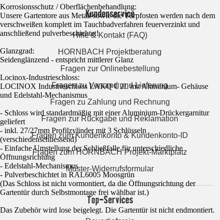
Korrosionsschutz / Oberflächenbehandlung:
Kundenservice
Unsere Gartentore aus Metall sowie die Türpfosten werden nach dem
verschweißen komplett im Tauchbadverfahren feuerverzinkt und
anschließend pulverbeschichtet!
Hilfe & Kontakt (FAQ)
Glanzgrad:
HORNBACH Projektberatung
Seidenglänzend - entspricht mittlerer Glanz
Fragen zur Onlinebestellung
Locinox-Industrieschloss:
Fragen zu Versand und Lieferung
LOCINOX Industrieschloss LAKQ U2L mit Aluminium- Gehäuse
und Edelstahl-Mechanismus
Fragen zu Zahlung und Rechnung
- Schloss wird standardmäßig mit einer Aluminium-Drückergarnitur
Fragen zur Rückgabe und Reklamation
geliefert
- inkl. 27/27mm Profilzylinder mit 3 Schlüsseln
Fragen zum Kundenkonto & Kundenkonto-ID
(verschiedenschliessend)
- Einfache Umstellung der Schließfalle für unterschiedliche
Fragen zum HORNBACH Projekt-Marktplatz
Öffnungsrichtung
- Edelstahl-Mechanismus
Muster-Widerrufsformular
- Pulverbeschichtet in RAL6005 Moosgrün
(Das Schloss ist nicht vormontiert, da die Öffnungsrichtung der
Gartentür durch Selbstmontage frei wählbar ist.)
Top-Services
Das Zubehör wird lose beigelegt. Die Gartentür ist nicht endmontiert.