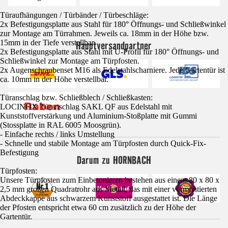
Türaufhängungen / Türbänder / Türbeschläge:
2x Befestigungsplatte aus Stahl für 180° Öffnungs- und Schließwinkel
zur Montage am Türrahmen. Jeweils ca. 18mm in der Höhe bzw.
15mm in der Tiefe verstellbar.
Hauptversandpartner
2x Befestigungsplatte aus Stahl mit U-Profil für 180° Öffnungs- und
Schließwinkel zur Montage am Türpfosten.
2x Augenschraubenset M16 als Edelstahlscharniere. Jede Gartentür ist
ca. 10mm in der Höhe verstellbar.
Türanschlag bzw. Schließblech / Schließkasten:
LOCINOX Türanschlag SAKL QF aus Edelstahl mit
Kunststoffverstärkung und Aluminium-Stoßplatte mit Gummi
(Stossplatte in RAL 6005 Moosgrün).
- Einfache rechts / links Umstellung
- Schnelle und stabile Montage am Türpfosten durch Quick-Fix-
Befestigung
Darum zu HORNBACH
Türpfosten:
Unsere Türpfosten zum Einbetonieren bestehen aus einem 80 x 80 x
2,5 mm großen Quadratrohr aus Metall, das mit einer vormontierten
Abdeckkappe aus schwarzem Kunststoff ausgestattet ist. Die Länge
der Pfosten entspricht etwa 60 cm zusätzlich zu der Höhe der
Gartentür.