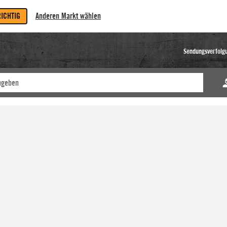
RICHTIG
Anderen Markt wählen
Sendungsverfolg