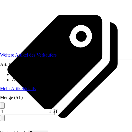
Weitere Artikel des Verkäufers
Art.-Nr.
12584746
Material
:
Metall
Ausführung
:
Einzeltor
Mehr Artikeldetails
Menge (ST)
1 ST