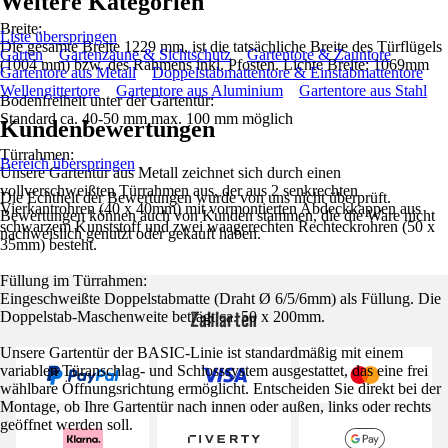
Weitere Kategorien
Breite:
Liste überspringen
Die gesamte Breite 1229 mm, ist die tatsächliche Breite des Türflügels
Garten
Gartenzäune & Sichtschutz
Gartentore & Zauntore
(1004 mm) bzw. des Rahmens inkl. Pfosten. Lichte Breite: 1069mm
Gartentore aus Metall
Doppelstabmattentore & Einstabmattentore
Wellengittertore
Gartentore aus Aluminium
Gartentore aus Stahl
Bodenfreiheit unter der Gartentür:
Standard ca. 40-50 mm max. 100 mm möglich
Kundenbewertungen
Türrahmen:
Bereich überspringen
Unsere Gartentür aus Metall zeichnet sich durch einen
vollverschweißten Türrahmen aus, der aus 2 senkrechten
Die Echtheit der Bewertungen wurde von uns nicht überprüft.
Vierkantrohren (40 x 40mm) mit vormontierten Abdeckkappen aus
Bewertungen können auch von Kunden stammen, die die Ware nicht
schwarzem Kunststoff und zwei waagerechten Rechteckrohren (50 x
nachweislich genutzt oder gekauft haben.
35mm) besteht.
Füllung im Türrahmen:
Eingeschweißte Doppelstabmatte (Draht Ø 6/5/6mm) als Füllung. Die
Zahlarten
Doppelstab-Maschenweite beträgt ca. 50 x 200mm.
Unsere Gartentür der BASIC-Linie ist standardmäßig mit einem
variablen Türanschlag- und Schlosssystem ausgestattet, das eine frei
wählbare Öffnungsrichtung ermöglicht. Entscheiden Sie direkt bei der
Montage, ob Ihre Gartentür nach innen oder außen, links oder rechts
geöffnet werden soll.