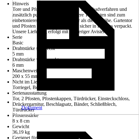
Hinweis
Tore und Pfosten feuerverzinkt im Tauchbadverfahren und
zusätzlich pulverbeschichtet! Unsere Torpfosten sind zum
einbetonieren und ca. 60cm länger als die Torhöhe. Gartentor
und Pfosten werden komplett und sicher in Kartons verpackt.
Unsere Lieferung erfolgt mit vorheriger Avisierung.
Serie
Basic
Drahtstärke senkrecht
5 mm
Drahtstärke waagerecht
6 mm
Maschenweite
200 x 55 mm
Nicht im Lieferumfang enthalten
Torriegel, Bodenhülse bzw. Bodenanschlag
Serienausstattung
Tor, 2 Pfosten, Pfostenkappen, Türdrücker, Einsteckschloss,
Drückergarnitur, Beschlagsatz, Bänder, Schließblech,
Dokument
Türdrücker
Pfostenstärke
8 x 8 cm
Gewicht
36,19 kg
Geeignet für