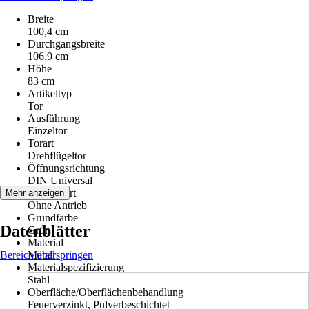
Breite
100,4 cm
Durchgangsbreite
106,9 cm
Höhe
83 cm
Artikeltyp
Tor
Ausführung
Einzeltor
Torart
Drehflügeltor
Öffnungsrichtung
DIN Universal
Antriebsart
Mehr anzeigen
Ohne Antrieb
Grundfarbe
Datenblätter
Grün
Material
Bereich überspringen
Metall
Materialspezifizierung
Stahl
Oberfläche/Oberflächenbehandlung
Feuerverzinkt, Pulverbeschichtet