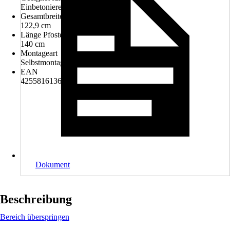
Einbetonieren
Gesamtbreite inkl. Pfosten
122,9 cm
Länge Pfosten
140 cm
Montageart
Selbstmontage
EAN
4255816136528
Dokument
Beschreibung
Bereich überspringen