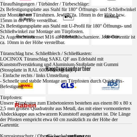
Türaufhängungen / Türbänder / Türbeschläge:
2x Befestigungsplatte aus Stahl für 180° Öffnungs- und Schließwinkel
zur Montage am Türrahmen. Jeweils ca. 18mm in der Höhe bzw.
15mm in der Tiefe verstellbar.
2x Befestigungsplatte aus Stahl mit U-Profil für 180° Öffnungs- und
Schließwinkel zur Montage am Türpfosten.
2x Augenschraubenset M16 als Edelstahlscharniere. Jede Gartentür ist
ca. 10mm in der Höhe verstellbar.
Türanschlag bzw. Schließblech / Schließkasten:
LOCINOX Türanschlag SAKL QF aus Edelstahl mit
Kunststoffverstärkung und Aluminium-Stoßplatte mit Gummi
Hauptversandpartner
(Stossplatte in RAL 6005 Moosgrün).
- Einfache rechts / links Umstellung
- Schnelle und stabile Montage am Türpfosten durch Quick-Fix-
Befestigung
Türpfosten:
Unsere Türpfosten zum Einbetonieren bestehen aus einem 80 x 80 x
2,5 mm großen Quadratrohr aus Metall, das mit einer vormontierten
Abdeckkappe aus schwarzem Kunststoff ausgestattet ist. Die Länge
der Pfosten entspricht etwa 60 cm zusätzlich zu der Höhe der
Gartentür.
Korrosionsschutz / Oberflächenbehandlung: