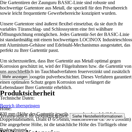
Die Gartentüren der Zaunguru BASIC-Linie sind robuste und
hochwertige Gartentore aus Metall, die speziell für den Privatbereich
sowie leicht frequentierte Gewerbebereiche konzipiert wurden.
Unsere Gartentore sind äußerst flexibel einsetzbar, da sie durch ihr
variables Türanschlag- und Schlosssystem eine frei wählbare
Öffnungsrichtung ermöglichen. Jedes Gartentür-Set der BASIC-Linie
ist standardmäßig mit einem hochwertigen LOCINOX Industrieschloss
mit Aluminium-Gehäuse und Edelstahl-Mechanismus ausgestattet, das
perfekt zu Ihrer Gartentür passt.
Um sicherzustellen, dass Ihre Gartentür aus Metall optimal gegen
Korrosion geschützt ist, wird der Flügelrahmen bzw. die Gartentür von
uns ausschließlich im Tauchbadverfahren feuerverzinkt und zusätzlich
in RAL 6005 Moosgrün pulverbeschichtet. Dieses Verfahren garantiert
Mehr anzeigen
einen optimalen Schutz gegen Korrosion und verlängert die
Lebensdauer Ihrer Gartentür erheblich.
Produktsicherheit
Technische Daten:
Bereich überspringen
Höhe:
830 mm (Höhe der Gartentür jeweils passend zu handelsüblichen
Verantwortlich für Produktsicherheit:
.
Siehe Herstellerinformationen
Doppelstabmatten, Draht Ø 6/5/6mm, Maschenweite ca. 50 x 200mm)
Die angegebene Höhe, ist die tatsächliche Höhe des Türflügels ohne
Bodenabstand.