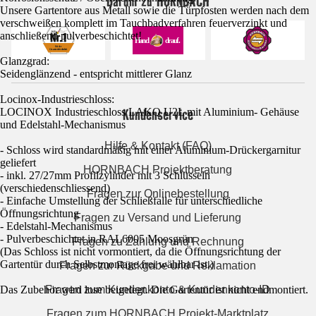
Darum zu HORNBACH
Unsere Gartentore aus Metall sowie die Türpfosten werden nach dem
verschweißen komplett im Tauchbadverfahren feuerverzinkt und
anschließend pulverbeschichtet!
Glanzgrad:
Seidenglänzend - entspricht mittlerer Glanz
Locinox-Industrieschloss:
Kundenservice
LOCINOX Industrieschloss LAKQ U2L mit Aluminium- Gehäuse
und Edelstahl-Mechanismus
Hilfe & Kontakt (FAQ)
- Schloss wird standardmäßig mit einer Aluminium-Drückergarnitur
geliefert
HORNBACH Projektberatung
- inkl. 27/27mm Profilzylinder mit 3 Schlüsseln
(verschiedenschliessend)
Fragen zur Onlinebestellung
- Einfache Umstellung der Schließfalle für unterschiedliche
Öffnungsrichtung
Fragen zu Versand und Lieferung
- Edelstahl-Mechanismus
- Pulverbeschichtet in RAL6005 Moosgrün
Fragen zu Zahlung und Rechnung
(Das Schloss ist nicht vormontiert, da die Öffnungsrichtung der
Gartentür durch Selbstmontage frei wählbar ist.)
Fragen zur Rückgabe und Reklamation
Fragen zum Kundenkonto & Kundenkonto-ID
Das Zubehör wird lose beigelegt. Die Gartentür ist nicht endmontiert.
Fragen zum HORNBACH Projekt-Marktplatz