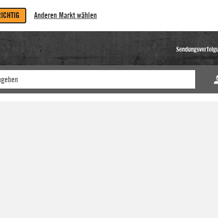
RICHTIG
Anderen Markt wählen
Sendungsverfolg