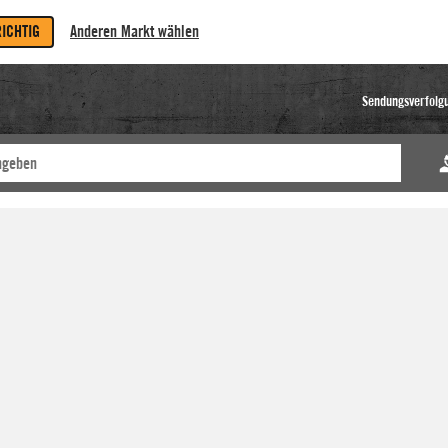
RICHTIG
Anderen Markt wählen
Sendungsverfolg