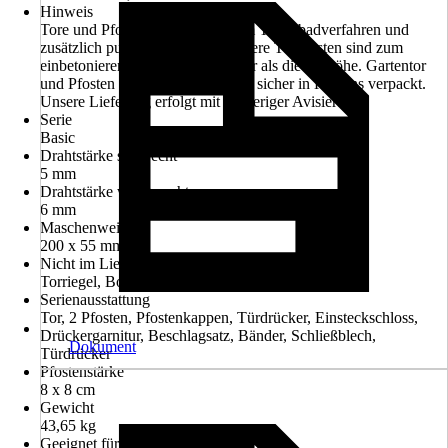
Hinweis
Tore und Pfosten feuerverzinkt im Tauchbadverfahren und
zusätzlich pulverbeschichtet! Unsere Torpfosten sind zum
einbetonieren und ca. 60cm länger als die Torhöhe. Gartentor
und Pfosten werden komplett und sicher in Kartons verpackt.
Unsere Lieferung erfolgt mit vorheriger Avisierung.
Serie
Basic
Drahtstärke senkrecht
5 mm
Drahtstärke waagerecht
6 mm
Maschenweite
200 x 55 mm
Nicht im Lieferumfang enthalten
Torriegel, Bodenhülse bzw. Bodenanschlag
Serienausstattung
Tor, 2 Pfosten, Pfostenkappen, Türdrücker, Einsteckschloss,
Drückergarnitur, Beschlagsatz, Bänder, Schließblech,
Dokument
Türdrücker
Pfostenstärke
8 x 8 cm
Gewicht
43,65 kg
Geeignet für