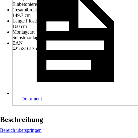
Einbetonieren
Gesamtbreite inkl. Pfosten
149,7 cm
Länge Pfosten
160 cm
Montageart
Selbstmontage
EAN
4255816135569
Dokument
Beschreibung
Bereich überspringen