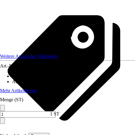
Weitere Artikel des Verkäufers
Art.-Nr.
12584737
Material
:
Metall
Ausführung
:
Einzeltor
Mehr Artikeldetails
Menge (ST)
1 ST