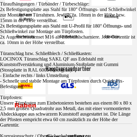
Türaufhängungen / Türbänder / Türbeschläge:
2x Befestigungsplatte aus Stahl für 180° Öffnungs- und Schließwinkel
zur Montage am Türrahmen. Jeweils ca. 18mm in der Höhe bzw.
15mm in der Tiefe verstellbar.
2x Befestigungsplatte aus Stahl mit U-Profil für 180° Öffnungs- und
Schließwinkel zur Montage am Türpfosten.
2x Augenschraubenset M16 als Edelstahlscharniere. Jede Gartentür ist
ca. 10mm in der Höhe verstellbar.
Türanschlag bzw. Schließblech / Schließkasten:
LOCINOX Türanschlag SAKL QF aus Edelstahl mit
Kunststoffverstärkung und Aluminium-Stoßplatte mit Gummi
Hauptversandpartner
(Stossplatte in RAL 6005 Moosgrün).
- Einfache rechts / links Umstellung
- Schnelle und stabile Montage am Türpfosten durch Quick-Fix-
Befestigung
Türpfosten:
Unsere Türpfosten zum Einbetonieren bestehen aus einem 80 x 80 x
2,5 mm großen Quadratrohr aus Metall, das mit einer vormontierten
Abdeckkappe aus schwarzem Kunststoff ausgestattet ist. Die Länge
der Pfosten entspricht etwa 60 cm zusätzlich zu der Höhe der
Gartentür.
Korrosionsschutz / Oberflächenbehandlung: