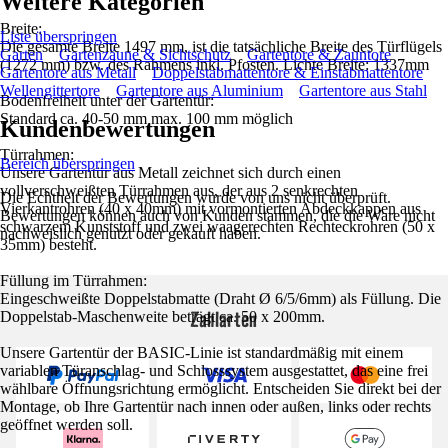
Weitere Kategorien
Breite:
Liste überspringen
Die gesamte Breite 1497 mm, ist die tatsächliche Breite des Türflügels
Garten
Gartenzäune & Sichtschutz
Gartentore & Zauntore
(1272 mm) bzw. des Rahmens inkl. Pfosten. Lichte Breite: 1337mm
Gartentore aus Metall
Doppelstabmattentore & Einstabmattentore
Wellengittertore
Gartentore aus Aluminium
Gartentore aus Stahl
Bodenfreiheit unter der Gartentür:
Standard ca. 40-50 mm max. 100 mm möglich
Kundenbewertungen
Türrahmen:
Bereich überspringen
Unsere Gartentür aus Metall zeichnet sich durch einen
vollverschweißten Türrahmen aus, der aus 2 senkrechten
Die Echtheit der Bewertungen wurde von uns nicht überprüft.
Vierkantrohren (40 x 40mm) mit vormontierten Abdeckkappen aus
Bewertungen können auch von Kunden stammen, die die Ware nicht
schwarzem Kunststoff und zwei waagerechten Rechteckrohren (50 x
nachweislich genutzt oder gekauft haben.
35mm) besteht.
Füllung im Türrahmen:
Eingeschweißte Doppelstabmatte (Draht Ø 6/5/6mm) als Füllung. Die
Zahlarten
Doppelstab-Maschenweite beträgt ca. 50 x 200mm.
Unsere Gartentür der BASIC-Linie ist standardmäßig mit einem
variablen Türanschlag- und Schlosssystem ausgestattet, das eine frei
wählbare Öffnungsrichtung ermöglicht. Entscheiden Sie direkt bei der
Montage, ob Ihre Gartentür nach innen oder außen, links oder rechts
geöffnet werden soll.