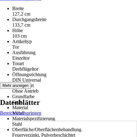
Breite
127,2 cm
Durchgangsbreite
133,7 cm
Höhe
103 cm
Artikeltyp
Tor
Ausführung
Einzeltor
Torart
Drehflügeltor
Öffnungsrichtung
DIN Universal
Antriebsart
Mehr anzeigen
Ohne Antrieb
Grundfarbe
Datenblätter
Grün
Material
Bereich überspringen
Metall
Materialspezifizierung
Stahl
Oberfläche/Oberflächenbehandlung
Feuerverzinkt, Pulverbeschichtet