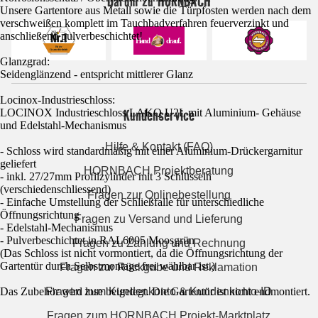
Darum zu HORNBACH
Unsere Gartentore aus Metall sowie die Türpfosten werden nach dem
verschweißen komplett im Tauchbadverfahren feuerverzinkt und
anschließend pulverbeschichtet!
Glanzgrad:
Seidenglänzend - entspricht mittlerer Glanz
Locinox-Industrieschloss:
Kundenservice
LOCINOX Industrieschloss LAKQ U2L mit Aluminium- Gehäuse
und Edelstahl-Mechanismus
Hilfe & Kontakt (FAQ)
- Schloss wird standardmäßig mit einer Aluminium-Drückergarnitur
geliefert
HORNBACH Projektberatung
- inkl. 27/27mm Profilzylinder mit 3 Schlüsseln
(verschiedenschliessend)
Fragen zur Onlinebestellung
- Einfache Umstellung der Schließfalle für unterschiedliche
Öffnungsrichtung
Fragen zu Versand und Lieferung
- Edelstahl-Mechanismus
- Pulverbeschichtet in RAL6005 Moosgrün
Fragen zu Zahlung und Rechnung
(Das Schloss ist nicht vormontiert, da die Öffnungsrichtung der
Gartentür durch Selbstmontage frei wählbar ist.)
Fragen zur Rückgabe und Reklamation
Fragen zum Kundenkonto & Kundenkonto-ID
Das Zubehör wird lose beigelegt. Die Gartentür ist nicht endmontiert.
Fragen zum HORNBACH Projekt-Marktplatz