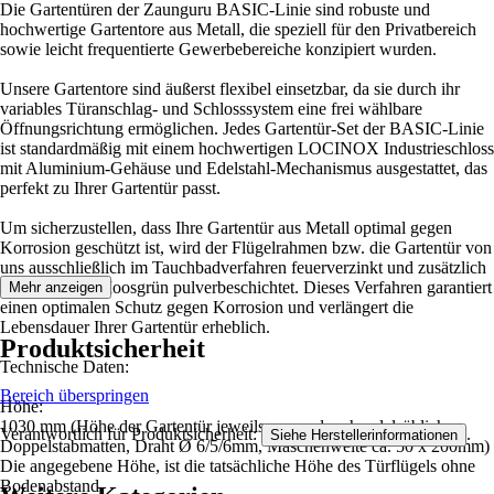
Die Gartentüren der Zaunguru BASIC-Linie sind robuste und
hochwertige Gartentore aus Metall, die speziell für den Privatbereich
sowie leicht frequentierte Gewerbebereiche konzipiert wurden.
Unsere Gartentore sind äußerst flexibel einsetzbar, da sie durch ihr
variables Türanschlag- und Schlosssystem eine frei wählbare
Öffnungsrichtung ermöglichen. Jedes Gartentür-Set der BASIC-Linie
ist standardmäßig mit einem hochwertigen LOCINOX Industrieschloss
mit Aluminium-Gehäuse und Edelstahl-Mechanismus ausgestattet, das
perfekt zu Ihrer Gartentür passt.
Um sicherzustellen, dass Ihre Gartentür aus Metall optimal gegen
Korrosion geschützt ist, wird der Flügelrahmen bzw. die Gartentür von
uns ausschließlich im Tauchbadverfahren feuerverzinkt und zusätzlich
in RAL 6005 Moosgrün pulverbeschichtet. Dieses Verfahren garantiert
Mehr anzeigen
einen optimalen Schutz gegen Korrosion und verlängert die
Lebensdauer Ihrer Gartentür erheblich.
Produktsicherheit
Technische Daten:
Bereich überspringen
Höhe:
1030 mm (Höhe der Gartentür jeweils passend zu handelsüblichen
Verantwortlich für Produktsicherheit:
.
Siehe Herstellerinformationen
Doppelstabmatten, Draht Ø 6/5/6mm, Maschenweite ca. 50 x 200mm)
Die angegebene Höhe, ist die tatsächliche Höhe des Türflügels ohne
Bodenabstand.