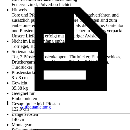
Feuerverzinkt, Pulverbeschichtet
Hinweis
Tore und Pfosten feuerverzinkt im Tauchbadverfahren und
zusätzlich pulverbeschichtet! Unsere Torpfosten sind zum
einbetonieren und ca. 60cm länger als die Torhöhe. Gartentor
und Pfosten werden komplett und sicher in Kartons verpackt.
Unsere Lieferung erfolgt mit vorheriger Avisierung.
Nicht im Lieferumfang enthalten
Torriegel, Bodenhülse bzw. Bodenanschlag
Serienausstattung
Tor, 2 Pfosten, Pfostenkappen, Türdrücker, Einsteckschloss,
Drückergarnitur, Beschlagsatz, Bänder, Schließblech,
Türdrücker
Pfostenstärke
8 x 8 cm
Gewicht
35,38 kg
Geeignet für
Einbetonieren
Gesamtbreite inkl. Pfosten
Aufbauanleitung
122,9 cm
Länge Pfosten
140 cm
Montageart
Selbstmontage