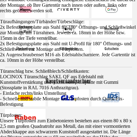
der Montage, ob Ihre Gartentür nach innen oder außen, links oder
rechts geöffnet werden soll.
Türaufhängungen/Türbänder/Türbeschläge:
2x Befestigungsplatte aus Stahl für 180° Öffnungs- und Schließwinkel
zur Montage am Türrahmen. Jeweils ca. 18mm in der Höhe bzw.
15mm in der Tiefe verstellbar.
2x Befestigungsplatte aus Stahl mit U-Profil für 180° Öffnungs- und
Schließwinkel zur Montage am Türpfosten.
2x Augenschraubenset M16 als Edelstahlscharniere. Jede Gartentür ist
ca. 10mm in der Höhe verstellbar.
Türanschlag bzw. Schließblech/Schließkasten:
LOCINOX Türanschlag SAKL QF aus Edelstahl mit
Hauptversandpartner
Kunststoffverstärkung und Aluminium-Stoßplatte mit Gummi
(Stossplatte in RAL 7016 Anthrazitgrau).
- Einfache rechts/links Umstellung
- Schnelle und stabile Montage am Türpfosten durch Quick-Fix-
Befestigung
Türpfosten:
Unsere Türpfosten zum Einbetonieren bestehen aus einem 80 x 80 x
2,5 mm großen Quadratrohr aus Metall, das mit einer vormontierten
Abdeckkappe aus schwarzem Kunststoff ausgestattet ist. Die Länge