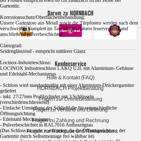
der Pfosten entspricht etwa 60 cm zusätzlich zu der Höhe der
Gartentür.
Darum zu HORNBACH
Korrosionsschutz/Oberflächenbehandlung:
Unsere Gartentore aus Metall sowie die Türpfosten werden nach dem
verschweißen komplett im Tauchbadverfahren feuerverzinkt und
anschließend pulverbeschichtet!
Glanzgrad:
Seidenglänzend - entspricht mittlerer Glanz
Kundenservice
Locinox-Industrieschloss:
LOCINOX Industrieschloss LAKQ U2L mit Aluminium- Gehäuse
und Edelstahl-Mechanismus
Hilfe & Kontakt (FAQ)
- Schloss wird standardmäßig mit einer Aluminium-Drückergarnitur
HORNBACH Projektberatung
geliefert
- inkl. 27/27mm Profilzylinder mit 3 Schlüsseln
Fragen zur Onlinebestellung
(verschiedenschliessend)
- Einfache Umstellung der Schließfalle für unterschiedliche
Fragen zu Versand und Lieferung
Öffnungsrichtung
- Edelstahl-Mechanismus
Fragen zu Zahlung und Rechnung
- Pulverbeschichtet in RAL7016 Anthrazitgrau
(Das Schloss ist nicht vormontiert, da die Öffnungsrichtung der
Fragen zur Rückgabe und Reklamation
Gartentür durch Selbstmontage frei wählbar ist)