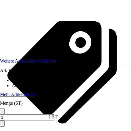
Weitere Artikel des Verkäufers
Art.-Nr.
12368921
Material
:
Metall
Ausführung
:
Einzeltor
Mehr Artikeldetails
Menge (ST)
1 ST