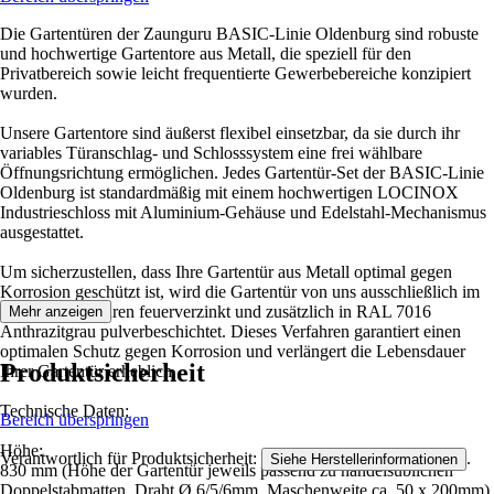
Die Gartentüren der Zaunguru BASIC-Linie Oldenburg sind robuste
und hochwertige Gartentore aus Metall, die speziell für den
Privatbereich sowie leicht frequentierte Gewerbebereiche konzipiert
wurden.
Unsere Gartentore sind äußerst flexibel einsetzbar, da sie durch ihr
variables Türanschlag- und Schlosssystem eine frei wählbare
Öffnungsrichtung ermöglichen. Jedes Gartentür-Set der BASIC-Linie
Oldenburg ist standardmäßig mit einem hochwertigen LOCINOX
Industrieschloss mit Aluminium-Gehäuse und Edelstahl-Mechanismus
ausgestattet.
Um sicherzustellen, dass Ihre Gartentür aus Metall optimal gegen
Korrosion geschützt ist, wird die Gartentür von uns ausschließlich im
Tauchbadverfahren feuerverzinkt und zusätzlich in RAL 7016
Mehr anzeigen
Anthrazitgrau pulverbeschichtet. Dieses Verfahren garantiert einen
optimalen Schutz gegen Korrosion und verlängert die Lebensdauer
Produktsicherheit
Ihrer Gartentür erheblich.
Technische Daten:
Bereich überspringen
Höhe:
Verantwortlich für Produktsicherheit:
.
Siehe Herstellerinformationen
830 mm (Höhe der Gartentür jeweils passend zu handelsüblichen
Doppelstabmatten, Draht Ø 6/5/6mm, Maschenweite ca. 50 x 200mm)