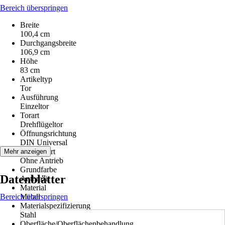
Bereich überspringen
Breite
100,4 cm
Durchgangsbreite
106,9 cm
Höhe
83 cm
Artikeltyp
Tor
Ausführung
Einzeltor
Torart
Drehflügeltor
Öffnungsrichtung
DIN Universal
Antriebsart
Mehr anzeigen
Ohne Antrieb
Grundfarbe
Datenblätter
Anthrazit
Material
Bereich überspringen
Metall
Materialspezifizierung
Stahl
Oberfläche/Oberflächenbehandlung