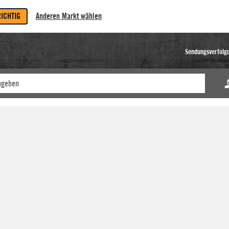
RICHTIG
Anderen Markt wählen
Sendungsverfolg