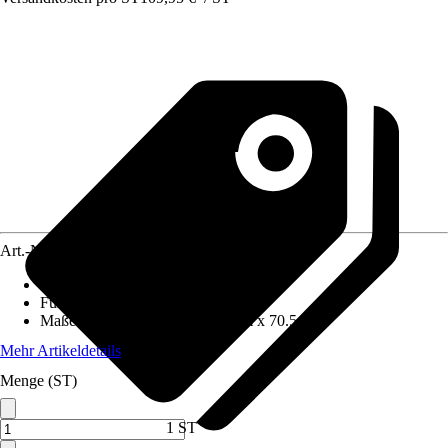
Art.-Nr.
12571187
Grundfarbe
:
Grau
Funktionen
:
Stapelbar
Maße (BxHxT)
:
63 cm x 99.5 cm x 70.5 cm
Mehr Artikeldetails
Menge (ST)
1 ST