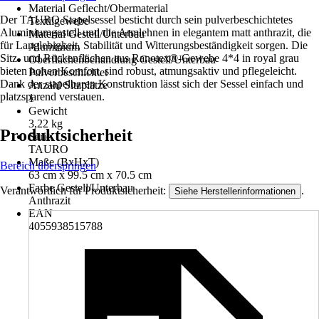
Material Geflecht/Obermaterial
Der TAURO Stapelsessel besticht durch sein pulverbeschichtetes
Textilgewebe
Aluminiumgestell und die Armlehnen in elegantem matt anthrazit, die
Material Gestell/Unterbau
für Langlebigkeit, Stabilität und Witterungsbeständigkeit sorgen. Die
Aluminium
Sitz- und Rückenflächen aus Ranotex®-Gewebe 4*4 in royal grau
Oberflächenbehandlung Gestell/Unterbau
bieten hohen Komfort, sind robust, atmungsaktiv und pflegeleicht.
Pulverbeschichtet
Dank der stapelbaren Konstruktion lässt sich der Sessel einfach und
Anzahl Sitzplätze
platzsparend verstauen.
1
Gewicht
3,22 kg
Produktsicherheit
Serie
TAURO
Maße (BxHxT)
Bereich überspringen
63 cm x 99.5 cm x 70.5 cm
Farbe Gestell/Unterbau
Verantwortlich für Produktsicherheit:
.
Siehe Herstellerinformationen
Anthrazit
EAN
4055938515788