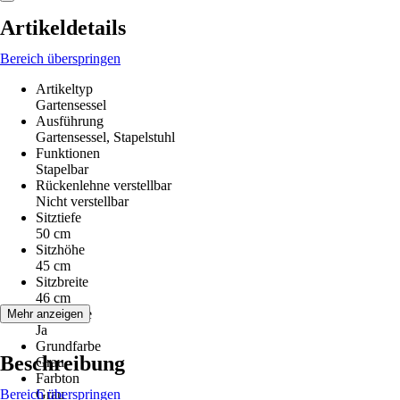
Artikeldetails
Bereich überspringen
Artikeltyp
Gartensessel
Ausführung
Gartensessel, Stapelstuhl
Funktionen
Stapelbar
Rückenlehne verstellbar
Nicht verstellbar
Sitztiefe
50 cm
Sitzhöhe
45 cm
Sitzbreite
46 cm
Armlehne
Mehr anzeigen
Ja
Grundfarbe
Beschreibung
Grau
Farbton
Bereich überspringen
Grau