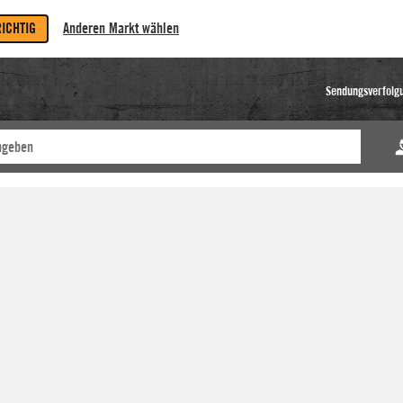
RICHTIG
Anderen Markt wählen
Sendungsverfolg