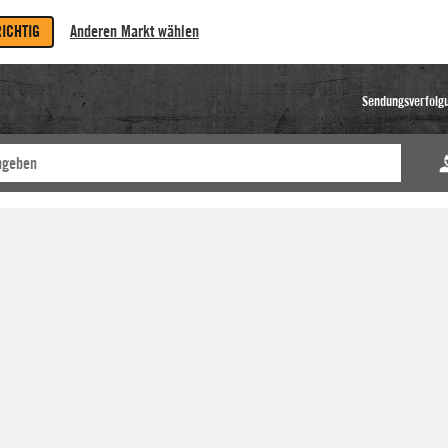
RICHTIG
Anderen Markt wählen
Sendungsverfolg