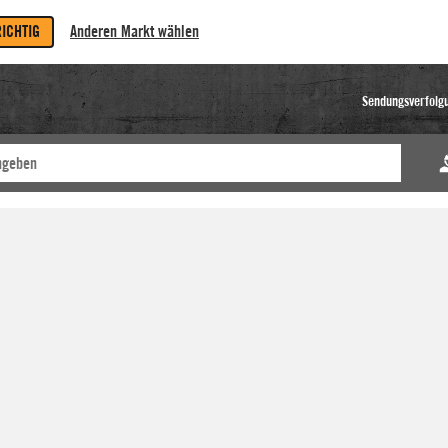
RICHTIG
Anderen Markt wählen
Sendungsverfolg