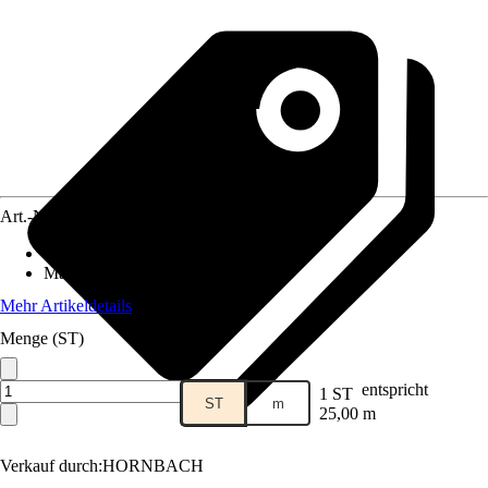
Art.-Nr.
10603010
Anschluss
:
13 mm (1/2 Zoll)
Material
:
Kunststoff
Mehr Artikeldetails
Menge (ST)
entspricht
1 ST
ST
m
25,00 m
Verkauf durch:
HORNBACH