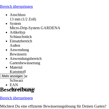
Bereich überspringen
Anschluss
13 mm (1/2 Zoll)
System
Micro-Drip-System GARDENA
Artikeltyp
Schlauchstück
Einsatzbereich
Außen
Anwendung
Bewässern
Anwendungsbereich
Gartenbewässerung
Material
Kunststoff
Grundfarbe
Mehr anzeigen
Schwarz
EAN
Beschreibung
4066407003033
Bereich überspringen
Möchtest Du eine effiziente Bewässerungslösung für Deinen Garten?