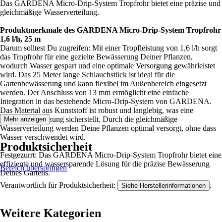
Das GARDENA Micro-Drip-System Tropfrohr bietet eine präzise und
gleichmäßige Wasserverteilung.
Produktmerkmale des GARDENA Micro-Drip-System Tropfrohr
1,6 l/h, 25 m
Darum solltest Du zugreifen: Mit einer Tropfleistung von 1,6 l/h sorgt
das Tropfrohr für eine gezielte Bewässerung Deiner Pflanzen,
wodurch Wasser gespart und eine optimale Versorgung gewährleistet
wird. Das 25 Meter lange Schlauchstück ist ideal für die
Gartenbewässerung und kann flexibel im Außenbereich eingesetzt
werden. Der Anschluss von 13 mm ermöglicht eine einfache
Integration in das bestehende Micro-Drip-System von GARDENA.
Das Material aus Kunststoff ist robust und langlebig, was eine
langfristige Nutzung sicherstellt. Durch die gleichmäßige
Mehr anzeigen
Wasserverteilung werden Deine Pflanzen optimal versorgt, ohne dass
Wasser verschwendet wird.
Produktsicherheit
Festgezurrt: Das GARDENA Micro-Drip-System Tropfrohr bietet eine
effiziente und wassersparende Lösung für die präzise Bewässerung
Bereich überspringen
Deines Gartens.
Verantwortlich für Produktsicherheit:
.
Siehe Herstellerinformationen
Weitere Kategorien