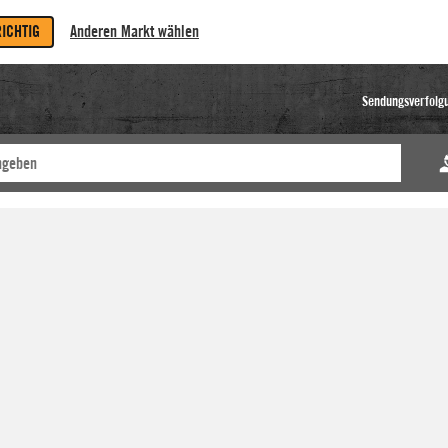
RICHTIG
Anderen Markt wählen
Sendungsverfolg