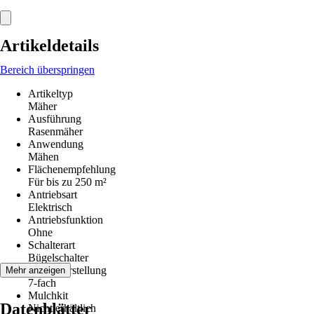
Artikeldetails
Bereich überspringen
Artikeltyp
Mäher
Ausführung
Rasenmäher
Anwendung
Mähen
Flächenempfehlung
Für bis zu 250 m²
Antriebsart
Elektrisch
Antriebsfunktion
Ohne
Schalterart
Bügelschalter
Höhenverstellung
Mehr anzeigen
7-fach
Mulchkit
Datenblätter
Nicht erhältlich