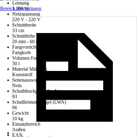
Leistung
Bereich überspringen
1.200 W
Netzspannung
220 V - 220 V
Schnittbreite
33 cm
Schnitthöhe min - max
20 mm - 60 mm
Fangvorrichtung
Fangkorb
Volumen Fangvorrichtung
30 l
Material Mähdeck
Kunststoff
Seitenauswurf
Nein
Schalldruckpegel (LpA)
93
Schallleistungspegel (LWA)
96
Gewicht
10 kg
Einsatzbereich
Außen
EAN