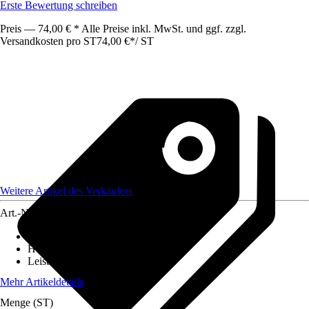
Erste Bewertung schreiben
Preis — 74,00 € * Alle Preise inkl. MwSt. und ggf. zzgl.
Versandkosten pro ST
74,00 €
*
/
ST
Weitere Artikel des Verkäufers
Art.-Nr.
12771917
Schnittbreite
:
33 cm
Höhenverstellung
:
7-fach
Leistung
:
1.200 W
Mehr Artikeldetails
Menge (ST)