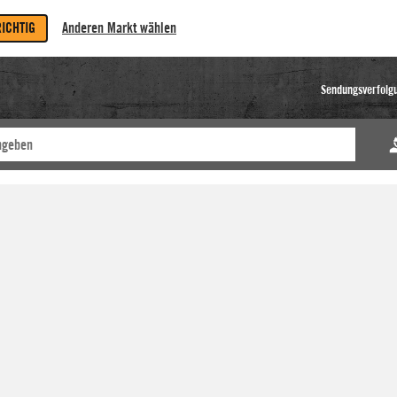
RICHTIG
Anderen Markt wählen
Sendungsverfolg