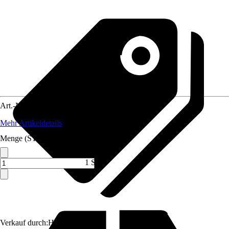
Art.-Nr.
5584160
Mehr Artikeldetails
Menge (ST)
1 ST
Verkauf durch:
HORNBACH