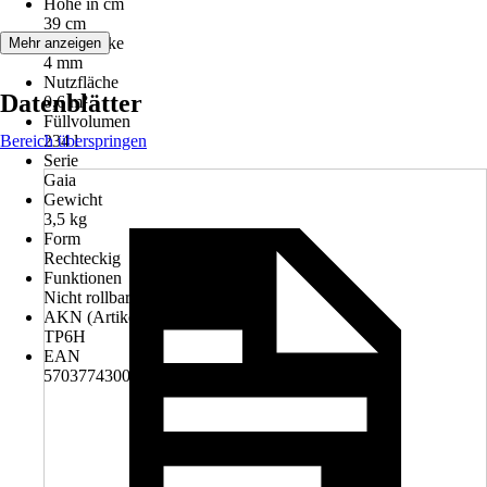
Höhe in cm
39 cm
Wandstärke
Mehr anzeigen
4 mm
Nutzfläche
Datenblätter
0,6 m²
Füllvolumen
Bereich überspringen
234 l
Serie
Gaia
Gewicht
3,5 kg
Form
Rechteckig
Funktionen
Nicht rollbar
AKN (Artikelkurznummer)
TP6H
EAN
5703774300448