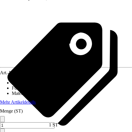
Art.-Nr.
5805549
Nutzfläche
:
0,6 m²
Funktionen
:
Nicht rollbar
Material
:
Kunststoff, Metall
Mehr Artikeldetails
Menge (ST)
1 ST