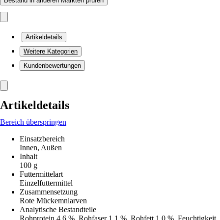
Bestand in anderen Märkten prüfen
Artikeldetails
Weitere Kategorien
Kundenbewertungen
Artikeldetails
Bereich überspringen
Einsatzbereich
Innen, Außen
Inhalt
100 g
Futtermittelart
Einzelfuttermittel
Zusammensetzung
Rote Mückemnlarven
Analytische Bestandteile
Rohprotein 4,6 %, Rohfaser 1,1 %, Rohfett 1,0 %, Feuchtigkeit