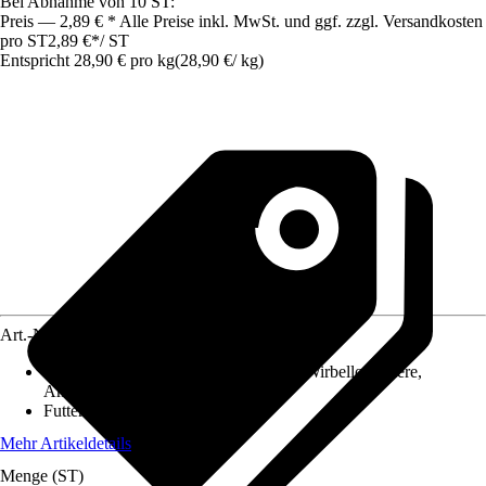
Bei Abnahme von 10 ST:
Preis — 2,89 € * Alle Preise inkl. MwSt. und ggf. zzgl. Versandkosten
pro ST
2,89 €
*
/
ST
Entspricht 28,90 € pro kg
(
28,90 €
/
kg
)
Art.-Nr.
5106157
Anwendungsbereich
:
Fische, Krebse, Wirbellose-Tiere,
Amphibie
Futtermittelart
:
Einzelfuttermittel
Mehr Artikeldetails
Menge (ST)