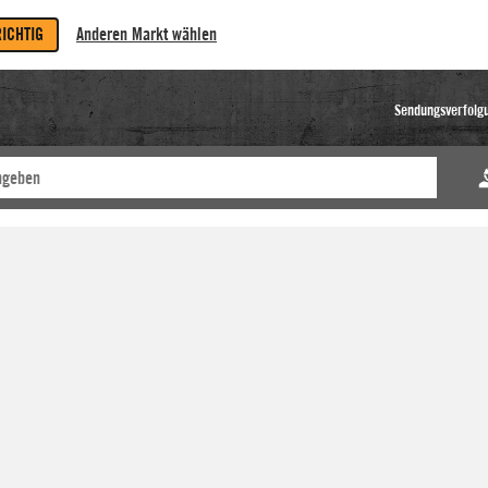
RICHTIG
Anderen Markt wählen
Sendungsverfolg