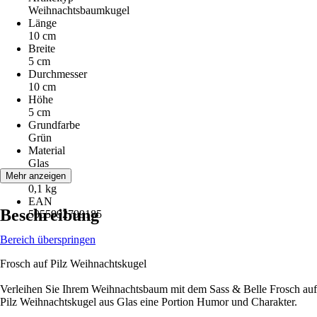
Weihnachtsbaumkugel
Länge
10 cm
Breite
5 cm
Durchmesser
10 cm
Höhe
5 cm
Grundfarbe
Grün
Material
Glas
Gewicht
Mehr anzeigen
0,1 kg
EAN
Beschreibung
5055992799185
Bereich überspringen
Frosch auf Pilz Weihnachtskugel
Verleihen Sie Ihrem Weihnachtsbaum mit dem Sass & Belle Frosch auf
Pilz Weihnachtskugel aus Glas eine Portion Humor und Charakter.