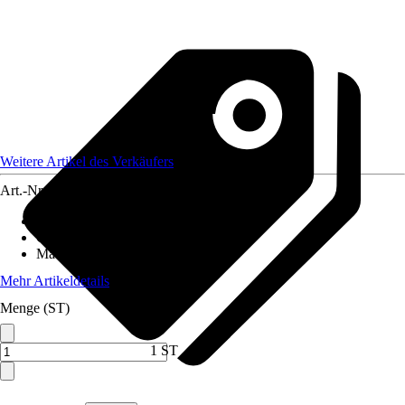
Weitere Artikel des Verkäufers
Art.-Nr.
12590507
Artikeltyp
:
Weihnachtsbaumkugel
Grundfarbe
:
Grün
Material
:
Glas
Mehr Artikeldetails
Menge (ST)
1 ST