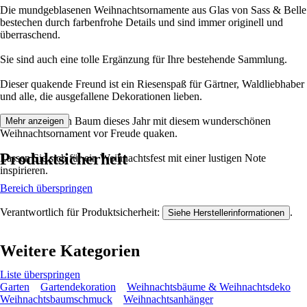
Die mundgeblasenen Weihnachtsornamente aus Glas von Sass & Belle
bestechen durch farbenfrohe Details und sind immer originell und
überraschend.
Sie sind auch eine tolle Ergänzung für Ihre bestehende Sammlung.
Dieser quakende Freund ist ein Riesenspaß für Gärtner, Waldliebhaber
und alle, die ausgefallene Dekorationen lieben.
Lassen Sie Ihren Baum dieses Jahr mit diesem wunderschönen
Mehr anzeigen
Weihnachtsornament vor Freude quaken.
Produktsicherheit
Lassen Sie sich für ein Weihnachtsfest mit einer lustigen Note
inspirieren.
Bereich überspringen
Verantwortlich für Produktsicherheit:
.
Siehe Herstellerinformationen
Weitere Kategorien
Liste überspringen
Garten
Gartendekoration
Weihnachtsbäume & Weihnachtsdeko
Weihnachtsbaumschmuck
Weihnachtsanhänger