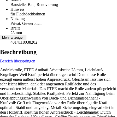
Baustelle, Bau, Renovierung
Hinweis
für Flachdachbahnen
Nutzung
Privat, Gewerblich
Breite
28 mm
EAN
Mehr anzeigen
4014118038202
Beschreibung
Bereich überspringen
Andrückrolle, PTFE Antihaft Arbeitsbreite 28 mm, Leichtlauf-
Kugellager Weil Kraft perfekt übertragen wird Denn diese Rolle
erzeugt einen äußerst hohen Anpressdruck. Gleichsam lässt sie sich
sehr leicht führen, dank der angerauten Rollfläche und des
verwendeten Materials. Das PTFE macht die Rolle zudem pflegeleicht
und hitzebeständig. Stabiles Kraftpaket: Perfekt zur Nahtfügung beim
Überlappungsschweißen von Dach- und Dichtungsbahnen! -
Kraftvoll: Griff mit Fingermulde vor der Rolle überträgt die Kraft
optimal - Stabil und langlebig: Metall-Sicherungsring, eingearbeitet in
den Holzgriff, sorgt für hohen Anpressdruck - Leichtgängig: Durch
doppelte Leichtlauf-Kugellager - Griffig: Durch angeraute Oberfläche