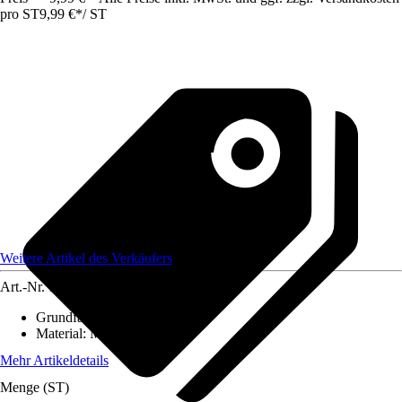
pro ST
9,99 €
*
/
ST
Weitere Artikel des Verkäufers
Art.-Nr.
12583934
Grundfarbe
:
-
Material
:
Metall
Mehr Artikeldetails
Menge (ST)