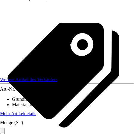
Weitere Artikel des Verkäufers
Art.-Nr.
12584191
Grundfarbe
:
-
Material
:
Metall
Mehr Artikeldetails
Menge (ST)